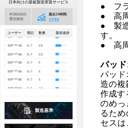
日
月
火
水
木
金
土
日本向けの基板製造実装サービス
● フ
1
2
3
4
5
B8***8A
8.7
5
1
● 高
PCBGOGO
過去24時間:
6
7
8
9
10
11
12
B8***8A
8.7
5
2
3
4
5
6
7
8
受注状況:
2791
● 製
13
14
15
16
17
18
19
B8***1A
8.7
5
9
10
11
12
13
14
15
過去30日間
68882
す。
ユーザー
期日
数量
製造進捗
B8***0A
8.7
40
16
17
18
19
20
21
22
20
21
22
23
24
25
26
B8***0A
8.7
5
23
24
25
26
27
28
29
● 高
27
28
29
30
B8***4A
8.7
30
30
31
2026年
10月
October
B8***8A
8.7
30
2026年
9月
September
パッド
日
月
火
水
木
金
土
日
月
火
水
木
金
土
B8***8A
8.7
5
パッド
1
2
3
1
2
3
4
5
B8***8A
8.7
5
造の複
4
5
6
7
8
9
10
6
7
8
9
10
11
12
B8***8A
8.7
5
作成す
11
12
13
14
15
16
17
B8***8A
8.7
10
13
14
15
16
17
18
19
18
19
20
21
22
23
24
のめっ
B8***8A
8.7
10
20
21
22
23
24
25
26
25
26
27
28
29
30
31
製造基準
るため
27
28
29
30
セスは
2026年
10月
October