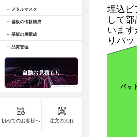
埋込ビ
メタルマスク
して部
基板の価格構成
います
基板の層構成
りパッ
品質管理
自動お見積もり
B8***8A
8.7
5
B8***8A
8.7
5
B8***1A
8.7
5
初めてのお客様へ
注文の流れ
B8***0A
8.7
40
B8***0A
8.7
5