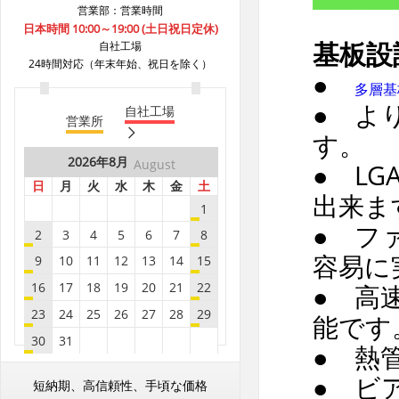
営業部：営業時間
B8***4A
8.7
30
日本時間 10:00～19:00 (土日祝日定休)
基板設
自社工場
B8***8A
8.7
30
24時間対応（年末年始、祝日を除く）
B8***8A
8.7
5
●
多層基
B8***8A
8.7
5
● よ
自社工場
営業所
B8***8A
8.7
5
す。
B8***8A
8.7
10
2026年
8月
August
● L
B8***8A
8.7
10
日
月
火
水
木
金
土
出来ま
B8***8A
8.7
15
1
● フ
2
3
4
5
6
7
8
B8***8A
8.7
5
容易に
9
10
11
12
13
14
15
B8***8A
8.7
5
16
17
18
19
20
21
22
● 高
B8***8A
8.7
20
23
24
25
26
27
28
29
B8***8A
8.7
5
能です
30
31
B8***8A
8.7
5
● 熱
B8***8A
2026年
8.7
9月
5
September
2026年
8月
● ビ
August
短納期、高信頼性、手頃な価格
日
月
火
水
木
金
土
B8***8A
8.7
50