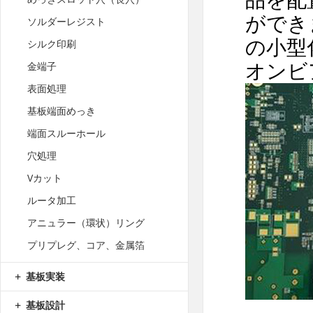
ができ
ソルダーレジスト
の小型
シルク印刷
オンビ
金端子
表面処理
基板端面めっき
端面スルーホール
穴処理
Vカット
ルータ加工
アニュラー（環状）リング
プリプレグ、コア、金属箔
基板実装
基板設計