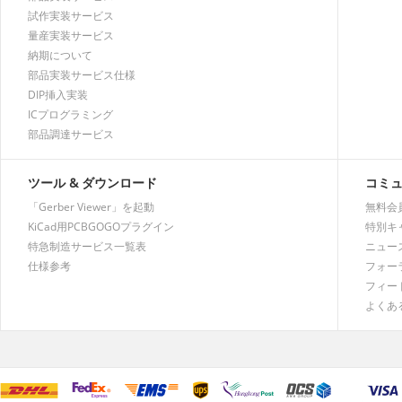
試作実装サービス
量産実装サービス
納期について
部品実装サービス仕様
DIP挿入実装
ICプログラミング
部品調達サービス
ツール & ダウンロード
コミ
「Gerber Viewer」を起動
無料会
KiCad用PCBGOGOプラグイン
特別キ
特急制造サービス一覧表
ニュー
仕様参考
フォー
フィー
よくあ