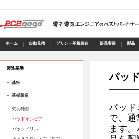
ホーム
自動見積
プリント基板製造
部品実装
製品
製造基準
パッ
基板
基板製造
パッド
穴の種類
で、通
パッドオンビア
ます。
バックドリル
品を配
めっきスロット穴（長穴）