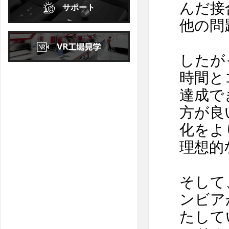
んだ接
サポート
日
月
火
水
木
金
土
他の問
1
2
3
4
5
6
7
8
9
10
したが
11
12
13
14
15
16
17
時間と
18
19
20
21
22
23
24
達成で
25
26
27
28
29
30
31
方が良
化をよ
理想的
そして
ンビア
たして