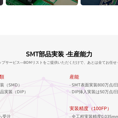
24時間特急サービス
全てのDIP工程
両面実装タイプにも対応可能
DIPの産能：50
防水コーティング対応可能
自社工場と生産
SMT最大800万点/日
かつ安定した生
FPC実装≥ 201005及び0.2mm
最短24時間
BGA ≤1200mm*400mm
SMT部品実装 ·生産能力
ップサービス—BOMリストをご提供いただくだけで、あとは全てお任せ
類
産能
実装（SMD）
· SMT表面実装800万点/
部品実装（DIP）
· DIP挿入実装は50万点/
実装精度（100FP）
から受注
· 全工程実装精度0.035m