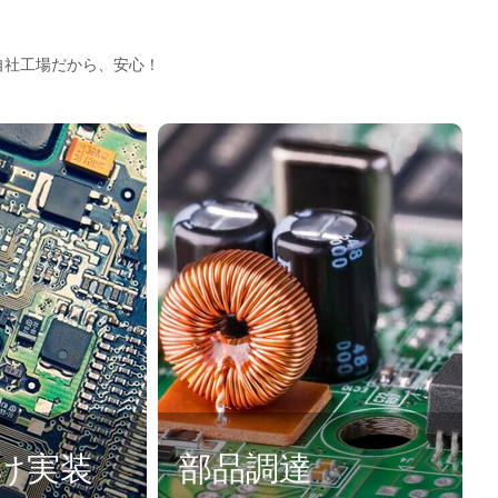
自社工場だから、安心！
付け実装
部品調達