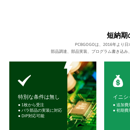
短納期
PCBGOGOは、2016年
部品調達、部品実装、プログラム書き込み
特別な条件は無し
イニシ
● 1枚から受注
● 追加
● バラ部品の実装に対応
● 初期
● DIP対応可能