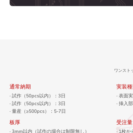
SMT
DIP
メタルマスク製作
ワンスト
通常納期
実装種
· 試作（50pcs以内）：3日
· 表面
· 試作（50pcs以内）：3日
· 挿入
· 量産（≥500pcs）：5-7日
板厚
受注量
· 3mm以内（試作の場合は制限無し）
· 1枚