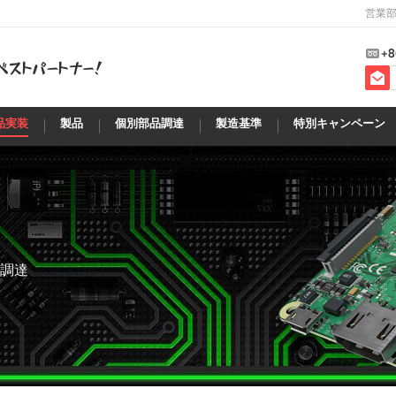
営業部
+8
品実装
製品
個別部品調達
製造基準
特別キャンペーン
調達