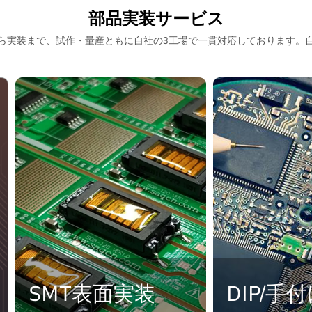
部品実装サービス
ら実装まで、試作・量産ともに自社の3工場で一貫対応しております。
SMT表面実装
DIP/手