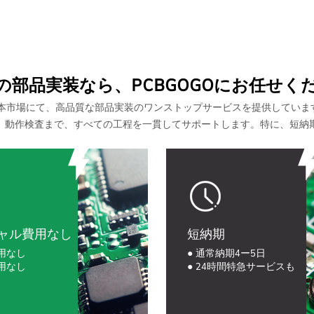
の部品実装なら、PCBGOGOにお任せく
より日本市場にて、高品質な部品実装のワンストップサービスを提供してい
、動作検査まで、すべての工程を一貫してサポートします。特に、短納
ャル費用なし
短納期
費用なし
● 通常納期4ー5日
費用なし
● 24時間特急サービスも