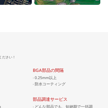
に対応しています
生産準備として、部品の型番、
万点/日
パラメータ、配置などを確定し
ラインで、迅速
ます。
産
PCBGOGOでは、プロフェッシ
ョナルなチームがBOMリストを
無料で処理し、スムーズな製造
をサポートします。
ください！
BGA部品の間隔
日
· 0.25mm以上
日
· 防水コーティング
部品調達サービス
m
· どんな部品でも、短納期で一括調