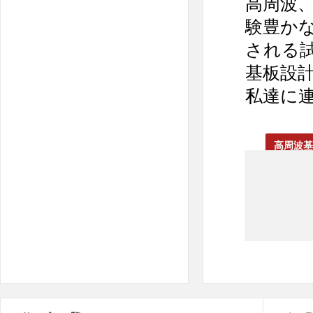
高周波
験豊か
される
基板設
私達に
高周波基板