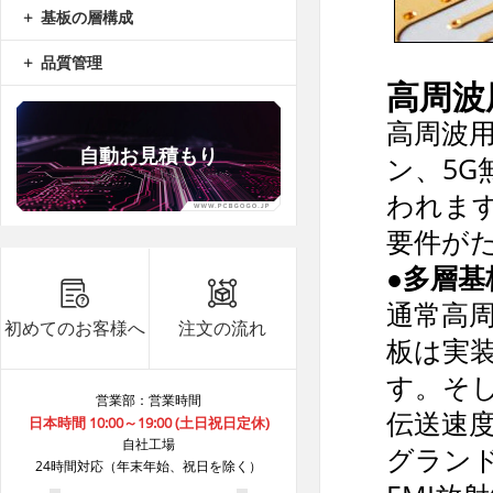
基板の層構成
品質管理
高周波
高周波
自動お見積もり
ン、5
われま
要件が
B6***8A
8.9
5
●多層基
B8***1A
8.9
5
通常高
B8***1A
8.9
5
初めてのお客様へ
注文の流れ
板は実
B8***1A
8.9
10
す。そ
B8***5A
8.9
5
営業部：営業時間
B8***5A
8.9
5
伝送速
日本時間 10:00～19:00 (土日祝日定休)
自社工場
B6***8A
8.9
5
グラン
24時間対応（年末年始、祝日を除く）
B6***8A
8.9
5