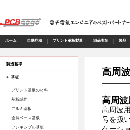
ホーム
自動見積
プリント基板製造
部品実装
製品
製造基準
高周
基板
プリント基板の材料
高周波
基板試作
高周波用
アルミ基板
号を扱
金属ベース基板
ケーシ
フレキシブル基板