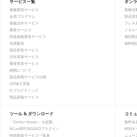
サービス一覧
オン
基板製造サービス
基板自
会員プログラム
部品実
基板試作サービス
フレキ
量産サービス
メタル
特急基板製造サービス
個別部
包装配送
無料相
部品実装サービス
試作実装サービス
量産実装サービス
納期について
部品実装サービス仕様
DIP挿入実装
ICプログラミング
部品調達サービス
ツール & ダウンロード
コミ
「Gerber Viewer」を起動
無料会
KiCad用PCBGOGOプラグイン
特別キ
特急制造サービス一覧表
ニュー