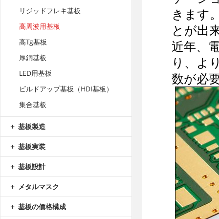
きます。
リジッドフレキ基板
高周波用基板
とが出
高Tg基板
近年、
厚銅基板
り、よ
LED用基板
数が必
ビルドアップ基板（HDI基板）
集合基板
基板製造
基板実装
基板設計
メタルマスク
基板の価格構成