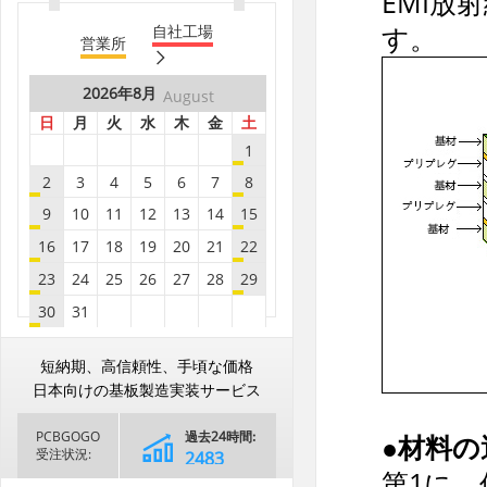
EMI放
B8***0A
8.9
5
す。
自社工場
営業所
B8***5A
8.9
10
B8***1A
8.9
5
2026年
8月
August
B6***5A
8.9
25
日
月
火
水
木
金
土
B8***6A
8.9
20
1
2
3
4
5
6
7
8
B8***6A
8.9
20
9
10
11
12
13
14
15
B8***0A
8.9
50
16
17
18
19
20
21
22
B8***0A
8.9
50
23
24
25
26
27
28
29
B8***8A
8.9
5
30
31
B8***8A
8.9
10
B8***8A
2026年
8.9
9月
5
September
2026年
8月
August
短納期、高信頼性、手頃な価格
日
月
火
水
木
金
土
B8***2A
8.9
5
日
月
火
水
木
金
土
日本向けの基板製造実装サービス
1
2
3
4
5
B6***8A
8.9
5
1
PCBGOGO
過去24時間:
●材料の
6
7
8
9
10
11
12
B8***1A
8.9
5
2
3
4
5
6
7
8
受注状況:
2790
第1に、
13
14
15
16
17
18
19
B8***1A
8.9
5
9
10
11
12
13
14
15
過去30日間