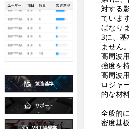
68867
ユーザー
期日
数量
製造進捗
B8***1A
8.9
10
16
17
18
19
20
21
22
対する
20
21
22
23
24
25
26
B8***5A
8.9
5
23
24
25
26
27
28
29
ています
27
28
29
30
B8***5A
8.9
5
30
31
ばなり
2026年
10月
October
B6***8A
8.9
5
2026年
9月
September
3に、
日
月
火
水
木
金
土
日
月
火
水
木
金
土
B6***8A
8.9
5
ません
1
2
3
1
2
3
4
5
B8***0A
8.9
5
高周波
4
5
6
7
8
9
10
6
7
8
9
10
11
12
B8***5A
8.9
10
強度を
11
12
13
14
15
16
17
B8***1A
8.9
5
13
14
15
16
17
18
19
高周波用
18
19
20
21
22
23
24
B6***5A
8.9
25
20
21
22
23
24
25
26
ロジャ
25
26
27
28
29
30
31
製造基準
27
28
29
30
的な材
2026年
10月
October
サポート
日
月
火
水
木
金
土
全般的
1
2
3
密度基
4
5
6
7
8
9
10