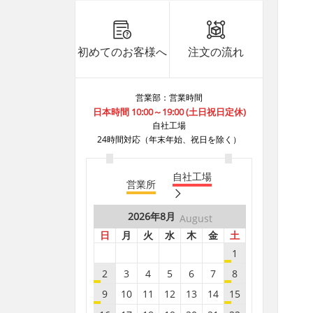
B8***8A
8.7
5
B8***1A
8.7
5
初めてのお客様へ
注文の流れ
B8***0A
8.7
40
B8***0A
8.7
5
営業部：営業時間
B8***4A
8.7
30
日本時間 10:00～19:00 (土日祝日定休)
B8***8A
8.7
30
自社工場
24時間対応（年末年始、祝日を除く）
B8***8A
8.7
5
B8***8A
8.7
5
自社工場
営業所
B8***8A
8.7
5
B8***8A
8.7
10
2026年
8月
August
B8***8A
8.7
10
日
月
火
水
木
金
土
B8***8A
8.7
15
1
B8***8A
8.7
5
2
3
4
5
6
7
8
B8***8A
8.7
5
9
10
11
12
13
14
15