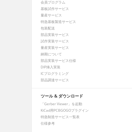
会員プログラム
基板試作サービス
量産サービス
特急基板製造サービス
包装配送
部品実装サービス
試作実装サービス
量産実装サービス
納期について
部品実装サービス仕様
DIP挿入実装
ICプログラミング
部品調達サービス
ツール & ダウンロード
「Gerber Viewer」を起動
KiCad用PCBGOGOプラグイン
特急制造サービス一覧表
仕様参考