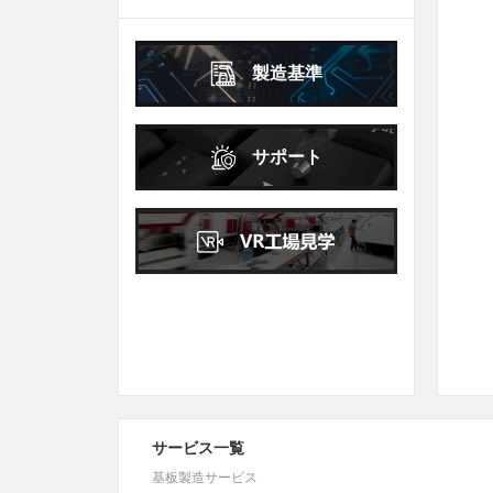
B8***8A
8.7
10
13
14
15
16
17
18
19
18
19
20
21
22
23
24
B8***8A
8.7
10
20
21
22
23
24
25
26
25
26
27
28
29
30
31
製造基準
27
28
29
30
2026年
10月
October
サポート
日
月
火
水
木
金
土
1
2
3
4
5
6
7
8
9
10
11
12
13
14
15
16
17
18
19
20
21
22
23
24
25
26
27
28
29
30
31
サービス一覧
基板製造サービス