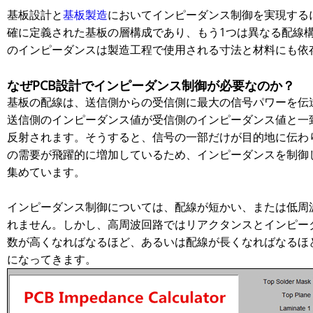
基板設計と
基板製造
においてインピーダンス制御を実現する
確に定義された基板の層構成であり、もう1つは異なる配線
のインピーダンスは製造工程で使用される寸法と材料にも依
なぜPCB設計でインピーダンス制御が必要なのか？
基板の配線は、送信側からの受信側に最大の信号パワーを伝
送信側のインピーダンス値が受信側のインピーダンス値と一
反射されます。そうすると、信号の一部だけが目的地に伝わ
の需要が飛躍的に増加しているため、インピーダンスを制御
集めています。
インピーダンス制御については、配線が短かい、または低周
れません。しかし、高周波回路ではリアクタンスとインピー
数が高くなればなるほど、あるいは配線が長くなればなるほ
になってきます。