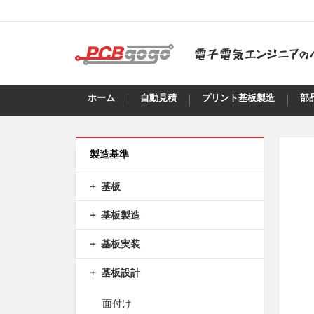
ホーム
自動見積
プリント基板製造
部
製造基準
基板
基板製造
基板実装
基板設計
面付け