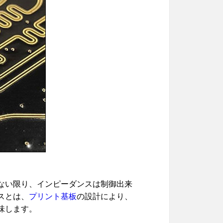
ない限り、インピーダンスは制御出来
スとは、
プリント基板
の設計により、
味します。