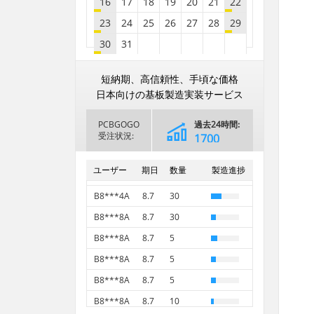
B8***8A
8.7
20
16
17
18
19
20
21
22
B8***8A
8.7
5
23
24
25
26
27
28
29
B8***8A
8.7
5
30
31
B8***8A
8.7
5
2026年
9月
September
2026年
8月
August
短納期、高信頼性、手頃な価格
日
月
火
水
木
金
土
B8***8A
8.7
50
日
月
火
水
木
金
土
日本向けの基板製造実装サービス
1
2
3
4
5
B8***8A
8.7
5
1
PCBGOGO
過去24時間:
6
7
8
9
10
11
12
B8***8A
8.7
5
2
3
4
5
6
7
8
受注状況:
2787
B8***1A
8.7
5
13
14
15
16
17
18
19
9
10
11
12
13
14
15
過去30日間
68878
B8***0A
8.7
40
ユーザー
期日
数量
製造進捗
16
17
18
19
20
21
22
20
21
22
23
24
25
26
B8***0A
8.7
5
23
24
25
26
27
28
29
27
28
29
30
B8***4A
8.7
30
30
31
2026年
10月
October
B8***8A
8.7
30
2026年
9月
September
日
月
火
水
木
金
土
B8***8A
8.7
5
日
月
火
水
木
金
土
1
2
3
1
2
3
4
5
B8***8A
8.7
5
4
5
6
7
8
9
10
B8***8A
8.7
5
6
7
8
9
10
11
12
11
12
13
14
15
16
17