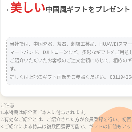
美しい
·
中国風ギフトをプレゼント
当社では、中国瓷器、茶器、刺繍工芸品、HUAWEIスマート
マートバンド、DJIドローンなど、多彩なギフトをご用意
ご紹介いただいたお客様のご注文金額に応じて、相応の
す。
詳しくは上記のギフト画像をご参照ください。
8311942
ご注意
1.本特典は紹介者ご本人に付与されます。
2.有効なご紹介とは、ご紹介された方が会員登録を行い、初
3.ご紹介による特典は複数回獲得可能で、ギフトの価値もアッ