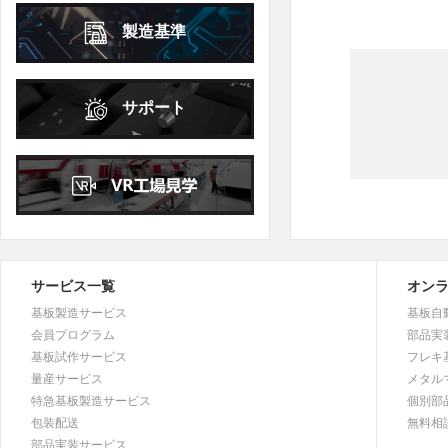
25
26
27
28
29
30
31
27
28
29
30
製造基準
2026年
10月
October
日
月
火
水
木
金
土
サポート
1
2
3
4
5
6
7
8
9
10
11
12
13
14
15
16
17
18
19
20
21
22
23
24
25
26
27
28
29
30
31
サービス一覧
オン
基板製造サービス
基板自
会員プログラム
部品実
基板試作サービス
フレキ
量産サービス
メタル
特急基板製造サービス
個別部
包装配送
無料相
部品実装サービス