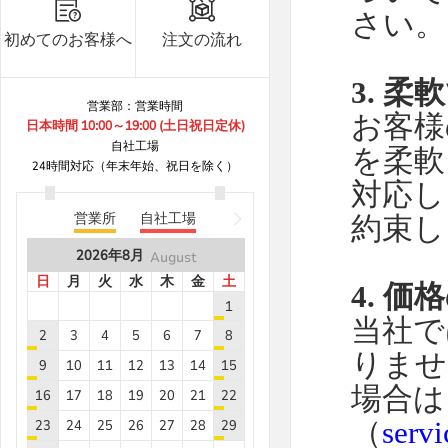
さい。
B8***1A
8.7
5
初めてのお客様へ
注文の流れ
B8***0A
8.7
40
B8***0A
8.7
5
3.
柔軟
営業部：営業時間
B8***4A
8.7
30
お客様
日本時間 10:00～19:00 (土日祝日定休)
B8***8A
8.7
30
自社工場
を柔軟
24時間対応（年末年始、祝日を除く）
B8***8A
8.7
5
対応し
B8***8A
8.7
5
営業所
自社工場
約束し
B8***8A
8.7
5
2026年
8月
August
B8***8A
8.7
10
日
月
火
水
木
金
土
4.
価格
B8***8A
8.7
10
1
当社で
B8***8A
8.7
15
2
3
4
5
6
7
8
B8***8A
8.7
5
りませ
9
10
11
12
13
14
15
B8***8A
8.7
5
場合は
16
17
18
19
20
21
22
B8***8A
8.7
20
（
serv
23
24
25
26
27
28
29
B8***8A
8.7
5