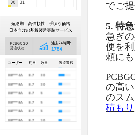
30
31
でご提
B8***8A
8.7
5
2026年
9月
September
2026年
8月
August
B8***8A
8.7
5
日
月
火
水
木
金
土
日
月
火
水
木
金
土
短納期、高信頼性、手頃な価格
5.
特急
B8***8A
8.7
50
1
2
3
4
5
1
日本向けの基板製造実装サービス
急ぎの
B8***8A
8.7
5
6
7
8
9
10
11
12
2
3
4
5
6
7
8
過去24時間:
PCBGOGO
B8***8A
8.7
5
便を利
13
14
15
16
17
18
19
9
10
11
12
13
14
15
受注状況:
2788
B8***1A
8.7
5
頼にも
過去30日間
16
17
18
19
20
21
22
20
21
22
23
24
25
26
68879
B8***0A
8.7
40
ユーザー
期日
数量
製造進捗
23
24
25
26
27
28
29
27
28
29
30
B8***0A
8.7
5
PCB
30
31
B8***4A
8.7
30
2026年
10月
October
の高い
2026年
9月
September
B8***8A
8.7
30
日
月
火
水
木
金
土
日
月
火
水
木
金
土
のスム
1
2
3
B8***8A
8.7
5
1
2
3
4
5
積もり
B8***8A
8.7
5
4
5
6
7
8
9
10
6
7
8
9
10
11
12
B8***8A
8.7
5
11
12
13
14
15
16
17
13
14
15
16
17
18
19
B8***8A
8.7
10
18
19
20
21
22
23
24
20
21
22
23
24
25
26
B8***8A
8.7
10