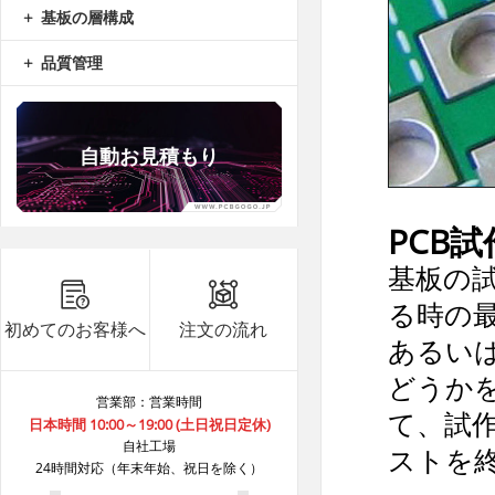
基板の層構成
品質管理
自動お見積もり
PCB
B8***8A
8.8
5
基板の
B8***8A
8.8
5
る時の
B8***8A
8.8
5
初めてのお客様へ
注文の流れ
あるい
B8***8A
8.8
40
どうか
B8***8A
8.8
20
営業部：営業時間
B8***8A
8.8
10
て、試
日本時間 10:00～19:00 (土日祝日定休)
自社工場
B8***8A
8.8
5
ストを
24時間対応（年末年始、祝日を除く）
B8***8A
8.8
5