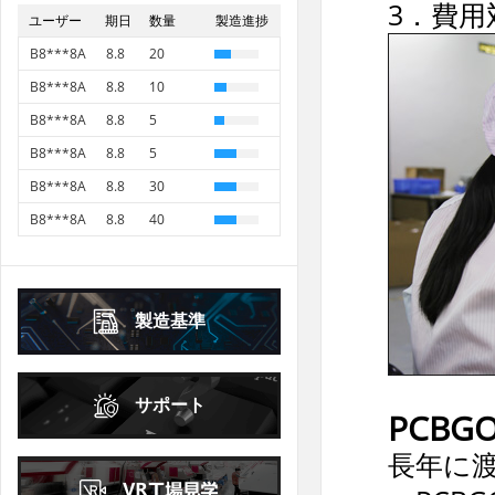
3．費用
68919
ユーザー
期日
数量
製造進捗
B8***8A
8.8
40
16
17
18
19
20
21
22
20
21
22
23
24
25
26
B8***8A
8.8
20
23
24
25
26
27
28
29
27
28
29
30
B8***8A
8.8
10
30
31
2026年
10月
October
B8***8A
8.8
5
2026年
9月
September
日
月
火
水
木
金
土
日
月
火
水
木
金
土
B8***8A
8.8
5
1
2
3
1
2
3
4
5
B8***8A
8.8
30
4
5
6
7
8
9
10
6
7
8
9
10
11
12
B8***8A
8.8
40
11
12
13
14
15
16
17
B8***8A
8.8
40
13
14
15
16
17
18
19
18
19
20
21
22
23
24
B8***8A
8.8
5
20
21
22
23
24
25
26
25
26
27
28
29
30
31
製造基準
27
28
29
30
2026年
10月
October
サポート
日
月
火
水
木
金
土
PCB
1
2
3
長年に
4
5
6
7
8
9
10