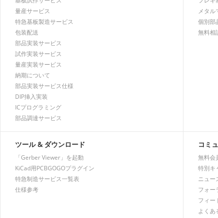
基板試作サービス
フレキ
量産サービス
メタル
特急基板製造サービス
個別部
包装配送
無料相
部品実装サービス
試作実装サービス
量産実装サービス
納期について
部品実装サービス仕様
DIP挿入実装
ICプログラミング
部品調達サービス
ツール & ダウンロード
コミ
「Gerber Viewer」を起動
無料会
KiCad用PCBGOGOプラグイン
特別キ
特急制造サービス一覧表
ニュー
仕様参考
フォー
フィー
よくあ