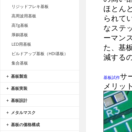
ほとん
リジッドフレキ基板
高周波用基板
られて
高Tg基板
なステ
厚銅基板
ーマン
LED用基板
た、基
ビルドアップ基板（HDI基板）
減する
集合基板
サ
基板製造
基板試作
メリッ
基板実装
基板設計
メタルマスク
基板の価格構成