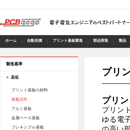
ホーム
自動見積
プリント基板製造
部品実装
製品
製造基準
プリ
基板
プリント基板の材料
プリン
基板試作
プリン
アルミ基板
ゆる電
金属ベース基板
の高い
フレキシブル基板