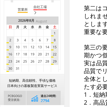
B8***8A
8.8
30
第二は
自社工場
営業所
B8***8A
8.8
40
しれま
B8***8A
8.8
40
2026年
8月
August
としま
B8***8A
8.8
5
日
月
火
水
木
金
土
重要な
B8***8A
8.8
5
1
2
3
4
5
6
7
8
B8***8A
8.8
10
第三の
9
10
11
12
13
14
15
B8***8A
8.8
5
期かつ
16
17
18
19
20
21
22
B8***8A
8.8
5
実は品
23
24
25
26
27
28
29
B8***8A
8.8
5
30
31
B8***8A
8.8
10
品質で
B8***8A
2026年
8.8
9月
10
September
全体と
2026年
8月
August
短納期、高信頼性、手頃な価格
日
月
火
水
木
金
土
B8***8A
8.8
25
日
月
火
水
木
金
土
たす必要
日本向けの基板製造実装サービス
1
2
3
4
5
B8***8A
8.8
5
1
1．短
PCBGOGO
過去24時間:
6
7
8
9
10
11
12
B8***8A
8.8
5
2
3
4
5
6
7
8
受注状況:
2794
2．高
13
14
15
16
17
18
19
B8***8A
8.8
5
9
10
11
12
13
14
15
過去30日間