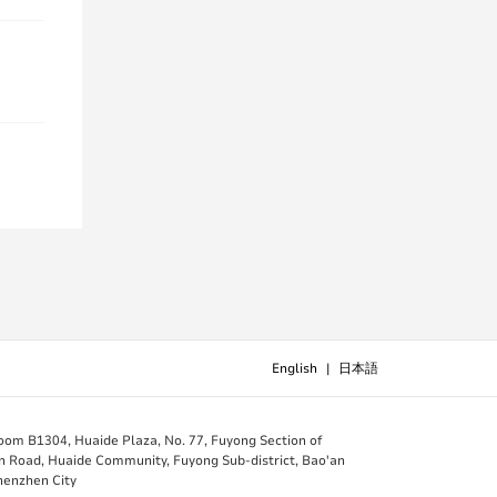
English
|
日本語
B1304, Huaide Plaza, No. 77, Fuyong Section of
 Road, Huaide Community, Fuyong Sub-district, Bao'an
Shenzhen City