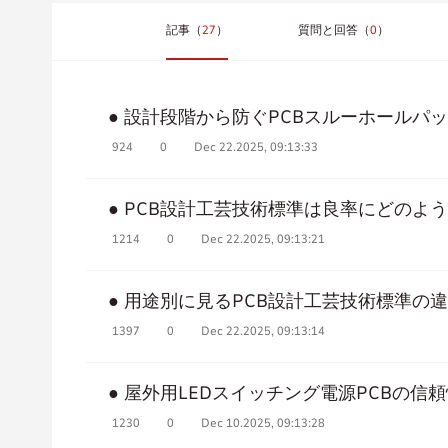
記事（
27
）
質問と回答（
0
）
● 設計段階から防ぐPCBスルーホールパ
924
0
Dec 22.2025, 09:13:33
● PCB設計工芸技術標準は良率にどのよ
1214
0
Dec 22.2025, 09:13:21
● 用途別に見るPCB設計工芸技術標準の
1397
0
Dec 22.2025, 09:13:14
● 屋外用LEDスイッチング電源PCBの信
1230
0
Dec 10.2025, 09:13:28