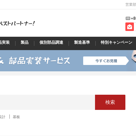
営業部
+8
品実装
製品
個別部品調達
製造基準
特別キャンペーン
検索
設計
基板