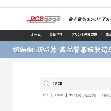
ホーム
自動見積
プリント基板製造
部
PCB
＃PCB
SMT実装，表面実装
#基板