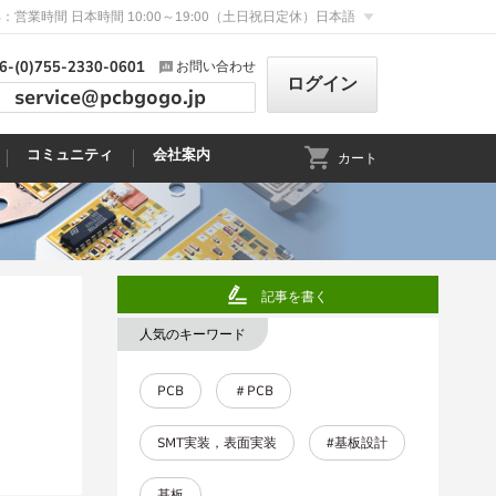
：営業時間 日本時間 10:00～19:00（土日祝日定休）
日本語
6-(0)755-2330-0601
お問い合わせ
ログイン
service@pcbgogo.jp
コミュニティ
会社案内
カート
記事を書く
人気のキーワード
PCB
＃PCB
SMT実装，表面実装
#基板設計
基板