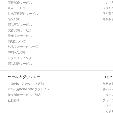
基板試作サービス
フレキ
量産サービス
メタル
特急基板製造サービス
個別部
包装配送
無料相
部品実装サービス
試作実装サービス
量産実装サービス
納期について
部品実装サービス仕様
DIP挿入実装
ICプログラミング
部品調達サービス
ツール & ダウンロード
コミ
「Gerber Viewer」を起動
無料会
KiCad用PCBGOGOプラグイン
特別キ
特急制造サービス一覧表
ニュー
仕様参考
フォー
フィー
よくあ