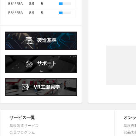
4
5
6
7
8
9
10
6
7
8
9
10
11
12
B8***8A
8.9
5
11
12
13
14
15
16
17
13
14
15
16
17
18
19
B8***8A
8.9
5
18
19
20
21
22
23
24
B8***2A
8.9
5
20
21
22
23
24
25
26
25
26
27
28
29
30
31
27
28
29
30
製造基準
2026年
10月
October
日
月
火
水
木
金
土
サポート
1
2
3
4
5
6
7
8
9
10
11
12
13
14
15
16
17
18
19
20
21
22
23
24
25
26
27
28
29
30
31
サービス一覧
オン
基板製造サービス
基板自
会員プログラム
部品実