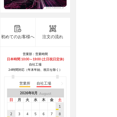
B8***4A
8.9
5
B6***1D
8.9
15
B8***8A
8.9
30
B8***8A
8.9
40
初めてのお客様へ
注文の流れ
B8***8A
8.9
40
B8***8A
8.9
5
営業部：営業時間
日本時間 10:00～19:00 (土日祝日定休)
B8***1A
8.9
5
自社工場
B8***6A
8.9
20
24時間対応（年末年始、祝日を除く）
B8***6A
8.9
20
B8***8A
8.9
5
営業所
自社工場
B8***8A
8.9
5
2026年
8月
August
B8***2A
8.9
5
日
月
火
水
木
金
土
1
B6***8A
8.9
5
2
3
4
5
6
7
8
B8***1A
8.9
5