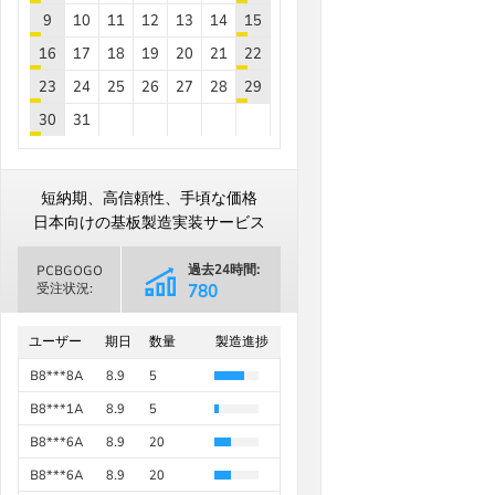
9
10
11
12
13
14
15
B8***1A
8.9
10
16
17
18
19
20
21
22
B8***5A
8.9
5
23
24
25
26
27
28
29
B8***5A
8.9
5
30
31
B6***3A
8.9
15
2026年
9月
B8***8A
8.9
5
September
2026年
8月
August
日
月
火
水
木
金
土
B8***8A
8.9
5
日
月
火
水
木
金
土
短納期、高信頼性、手頃な価格
1
2
3
4
5
1
B8***4A
8.9
5
日本向けの基板製造実装サービス
6
7
8
9
10
11
12
2
3
4
5
6
7
8
B6***1D
8.9
15
過去24時間:
PCBGOGO
13
14
15
16
17
18
19
9
10
11
12
13
14
15
B8***8A
8.9
30
受注状況:
1979
過去30日間
16
17
18
19
20
21
22
B8***8A
8.9
40
20
21
22
23
24
25
26
48893
ユーザー
期日
数量
製造進捗
23
24
25
26
27
28
29
B8***8A
8.9
40
27
28
29
30
30
31
B8***8A
8.9
5
2026年
10月
October
B8***1A
8.9
5
2026年
9月
September
日
月
火
水
木
金
土
日
月
火
水
木
金
土
B8***6A
8.9
20
1
2
3
1
2
3
4
5
B8***6A
8.9
20