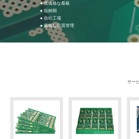
● 低価格な基板
● 短納期
● 自社工場
● 厳格な品質管理
サー