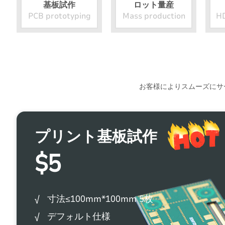
基板試作
ロット量産
PCB prototyping
Mass production
HD
お客様によりスムーズにサ
プリント基板試作
$5
√ 寸法≤100mm*100mm 5枚
√ デフォルト仕様