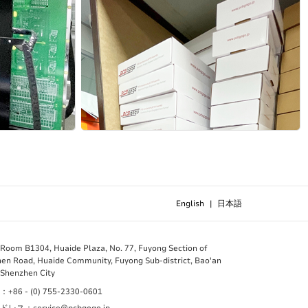
English
|
日本語
m B1304, Huaide Plaza, No. 77, Fuyong Section of
en Road, Huaide Community, Fuyong Sub-district, Bao'an
, Shenzhen City
86 - (0) 755-2330-0601