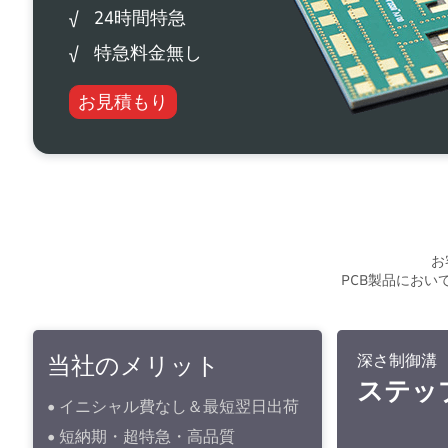
√ 24時間特急
√ 特急料金無し
お見積もり
お
PCB製品にお
当社のメリット
高周波絶縁体 ポリ
深さ制御溝
イミド基材
ステッ
• イニシャル費なし＆最短翌日出荷
リジッド
FPC基板
• 短納期・超特急・高品質