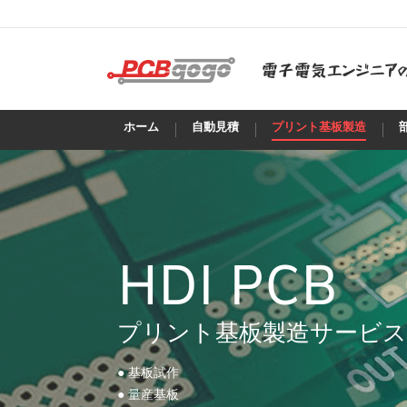
ホーム
自動見積
プリント基板製造
HDI PCB
プリント基板製造サービス
● 基板試作
● 量産基板