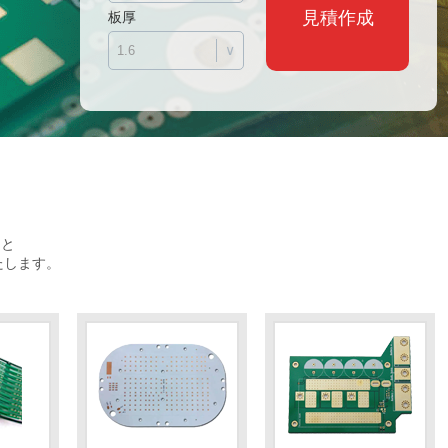
板厚
見積作成
∨
品と
たします。