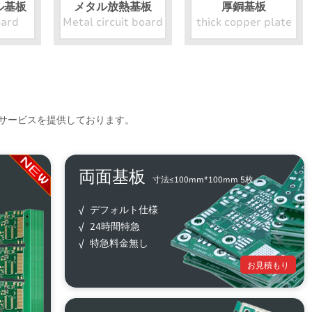
ル基板
メタル放熱基板
厚銅基板
oard
Metal circuit board
thick copper plate
サービスを提供しております。
両面基板
寸法≤100mm*100mm 5枚
√ デフォルト仕様
√ 24時間特急
√ 特急料金無し
お見積もり