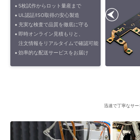
• 5枚試作からロット量産まで
• UL認証/ISO取得の安心製造
• 充実な検査で品質を徹底に守る
• 即時オンライン見積もりと、
注文情報をリアルタイムで確認可能
• 効率的な配送サービスをお届け
迅速で丁寧なサー