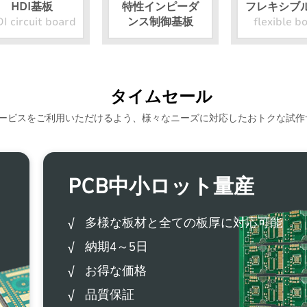
HDI基板
特性インピーダ
フレキシブ
I circuit board
ンス制御基板
flexible b
タイムセール
ービスをご利用いただけるよう、様々なニーズに対応したおトクな試作
PCB中小ロット量産
√ 多様な板材と全ての板厚に対応可能
√ 納期4～5日
√ お得な価格
√ 品質保証