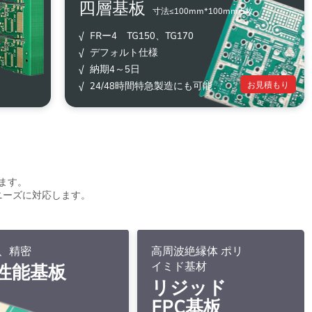
四層基板
寸法≤100mm*100mm 5枚
√ FRー4 TG150、TG170
√ デフォルト仕様
√ 納期4～5日
√ 24/48時間特急製造にも可能
お見積もり
ます。
ニーズに対応します。
、精密
高周波絶縁体 ポリ
イミド基材
性能基板
リジッド
FPC基板