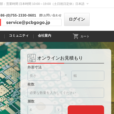
部：営業時間 日本時間 10:00～19:00（土日祝日定休）
日本語
+86-(0)755-2330-0601
お問い合わせ
ログイン
service@pcbgogo.jp
コミュニティ
会社案内
カート
オンラインお見積もり
外形寸法
*
枚数
層数
∨