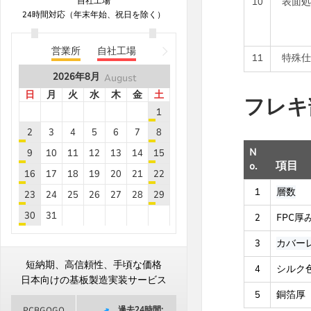
自社工場
10
表面処
B6***8A
8.9
5
24時間対応（年末年始、祝日を除く）
B8***0A
8.9
5
B8***5A
8.9
10
営業所
自社工場
11
特殊仕
B8***1A
8.9
5
2026年
8月
August
B6***5A
8.9
25
日
月
火
水
木
金
土
フレキ
B8***6A
8.9
20
1
B8***6A
8.9
20
2
3
4
5
6
7
8
B8***0A
8.9
50
N
9
10
11
12
13
14
15
o.
項目
B8***0A
8.9
50
16
17
18
19
20
21
22
B8***8A
8.9
5
1
層数
23
24
25
26
27
28
29
B8***8A
8.9
10
30
31
2
FPC厚
B8***8A
8.9
5
2026年
9月
September
3
カバー
2026年
8月
August
B8***2A
8.9
5
日
月
火
水
木
金
土
日
月
火
水
木
金
土
短納期、高信頼性、手頃な価格
4
シルク
B6***8A
8.9
5
1
2
3
4
5
1
日本向けの基板製造実装サービス
B8***1A
8.9
5
5
銅箔厚
6
7
8
9
10
11
12
2
3
4
5
6
7
8
過去24時間:
PCBGOGO