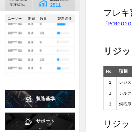
B8***1A
8.9
5
13
14
15
16
17
18
19
9
10
11
12
13
14
15
受注状況:
2790
フレキ
B8***1A
8.9
10
過去30日間
16
17
18
19
20
21
22
20
21
22
23
24
25
26
68867
ユーザー
期日
数量
製造進捗
B8***5A
8.9
5
23
24
25
26
27
28
29
27
28
29
30
「PCBGO
B8***5A
8.9
5
30
31
B6***3A
8.9
15
2026年
10月
October
2026年
9月
September
日
月
火
水
木
金
土
B6***8A
8.9
5
日
月
火
水
木
金
土
リジッ
1
2
3
B8***0A
8.9
5
1
2
3
4
5
4
5
6
7
8
9
10
B8***5A
8.9
10
6
7
8
9
10
11
12
No.
項目
B8***1A
11
12
8.9
13
14
5
15
16
17
13
14
15
16
17
18
19
B6***5A
8.9
25
18
19
20
21
22
23
24
1
レジス
20
21
22
23
24
25
26
B8***6A
8.9
20
25
26
27
28
29
30
31
2
シルク
27
28
29
30
製造基準
3
銅箔厚
2026年
10月
October
日
月
火
水
木
金
土
サポート
リジッ
1
2
3