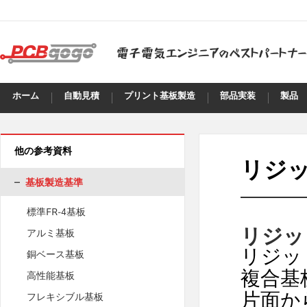
ホーム
自動見積
プリント基板製造
部品実装
製品
他の参考資料
リジ
基板製造基準
標準FR-4基板
リジッ
アルミ基板
銅ベース基板
リジッ
高性能基板
複合基
フレキシブル基板
片面か