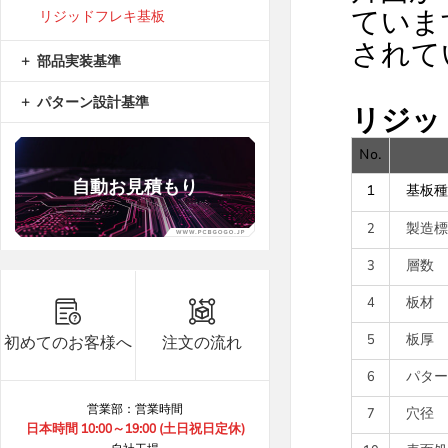
リジッドフレキ基板
ていま
されて
部品実装基準
パターン設計基準
リジッ
No.
自動お見積もり
1
基板種
2
製造標
3
層数
B8***1A
8.9
5
B8***1A
8.9
5
4
板材
B8***1A
8.9
10
5
板厚
初めてのお客様へ
注文の流れ
B8***5A
8.9
5
6
パター
B8***5A
8.9
5
営業部：営業時間
7
穴径
B6***3A
8.9
15
日本時間 10:00～19:00 (土日祝日定休)