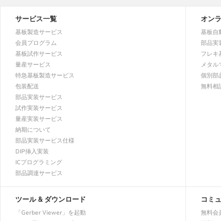
サービス一覧
オン
基板製造サービス
基板自
会員プログラム
部品実
基板試作サービス
フレキ
量産サービス
メタル
特急基板製造サービス
個別部
包装配送
無料相
部品実装サービス
試作実装サービス
量産実装サービス
納期について
部品実装サービス仕様
DIP挿入実装
ICプログラミング
部品調達サービス
ツール & ダウンロード
コミ
「Gerber Viewer」を起動
無料会