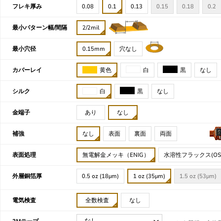
フレキ厚み
0.08
0.1
0.13
0.15
0.18
0.2
最小パターン幅/間隔
2/2mil
最小穴径
0.15mm
穴なし
カバーレイ
黄色
白
黒
なし
シルク
白
黒
なし
金端子
あり
なし
補強
なし
表面
裏面
両面
表面処理
無電解金メッキ（ENIG）
水溶性フラックス(OS
外層銅箔厚
0.5 oz (18µm)
1 oz (35µm)
1.5 oz (53µm)
電気検査
全数検査
なし