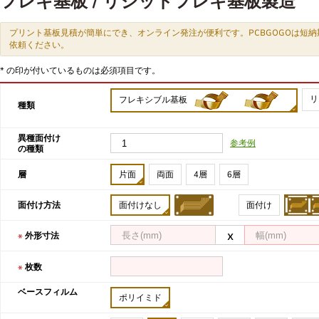
フレキ基板 / リジッドフレキ基板製造
プリント基板見積が簡単にでき、オンライン発注が便利です。PCBGOGOは短
依頼ください。
* の印が付いているものは必須項目です。
リ
フレキシブル基板
種類
異種面付け
参考例
の種類
層
片面
両面
4層
6層
面付け方法
面付けなし
面付け
x
外形寸法
枚数
ベースフィルム
ポリイミド