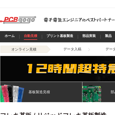
ホーム
自動見積
プリント基板製造
部品実装
製品
データ入稿
デー
オンライン見積
基板製造見積
部