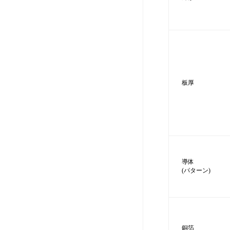
板厚
導体
(パターン)
銅箔