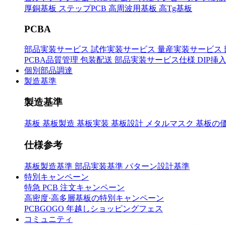
厚銅基板
ステップPCB
高周波用基板
高Tg基板
PCBA
部品実装サービス
試作実装サービス
量産実装サービス
PCBA品質管理
包装配送
部品実装サービス仕様
DIP挿
個別部品調達
製造基準
製造基準
基板
基板製造
基板実装
基板設計
メタルマスク
基板の
仕様参考
基板製造基準
部品実装基準
パターン設計基準
特別キャンペーン
特急 PCB 注文キャンペーン
高密度·高多層基板の特別キャンペーン
PCBGOGO 年越しショッピングフェス
コミュニティ