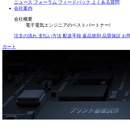
ニュース
フォーラム
フィードバック
よくある質問
会社案内
会社概要
電子電気エンジニアのベストパートナー!
注文の流れ
支払い方法
配送手段
返品規則
品質保証
お
カート