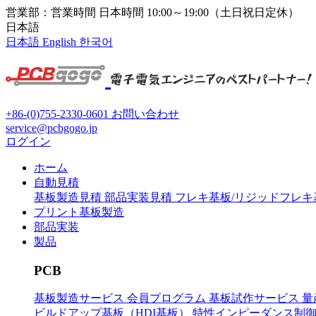
営業部：営業時間 日本時間 10:00～19:00（土日祝日定休）
日本語
日本語
English
한국어
+86-(0)755-2330-0601
お問い合わせ
service@pcbgogo.jp
ログイン
ホーム
自動見積
基板製造見積
部品実装見積
フレキ基板/リジッドフレ
プリント基板製造
部品実装
製品
PCB
基板製造サービス
会員プログラム
基板試作サービス
量
ビルドアップ基板（HDI基板）
特性インピーダンス制