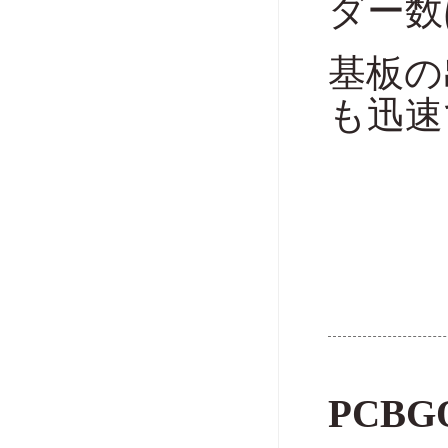
ダー数
基板の出
も迅速
PCB