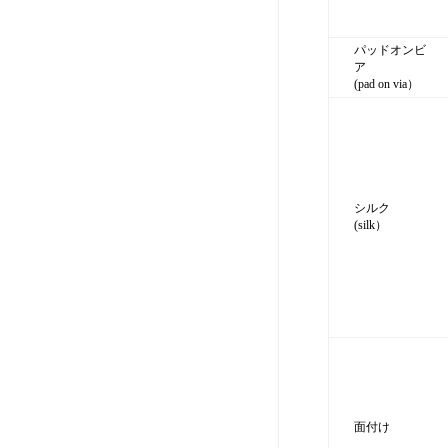
パッドオンビ
ア
(pad on via）
シルク
(silk）
面付け