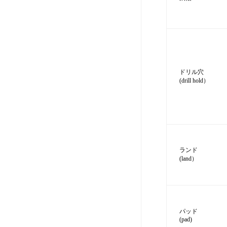
ドリル穴
(drill hold）
ランド
(land）
パッド
(pad)