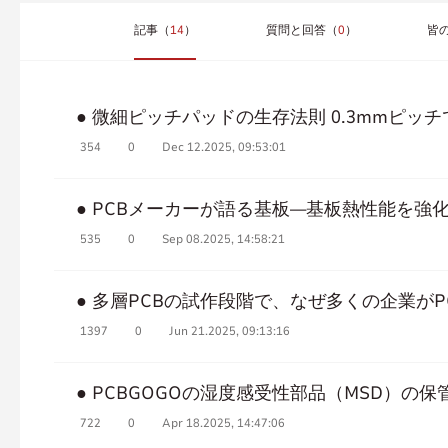
記事（
14
）
質問と回答（
0
）
皆
● 微細ピッチパッドの生存法則 0.3mmピ
354
0
Dec 12.2025, 09:53:01
● PCBメーカーが語る基板―基板熱性能を強
535
0
Sep 08.2025, 14:58:21
● 多層PCBの試作段階で、なぜ多くの企業がP
1397
0
Jun 21.2025, 09:13:16
● PCBGOGOの湿度感受性部品（MSD）の
722
0
Apr 18.2025, 14:47:06