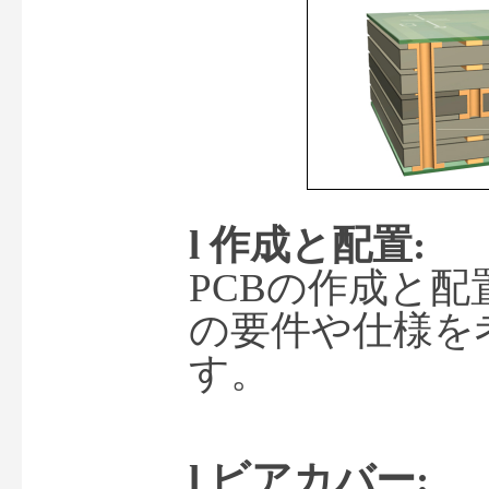
l 
作成と配置
:
PCBの作成と
の要件や仕様を
す。
l 
ビアカバー
: