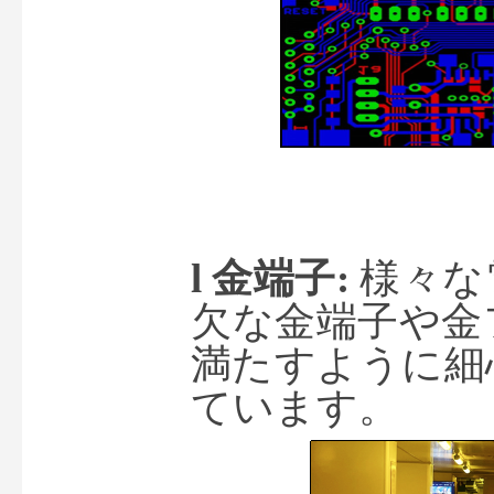
l 
金
端子
: 
様々な
欠な金端子や金
満たすように細
ています。