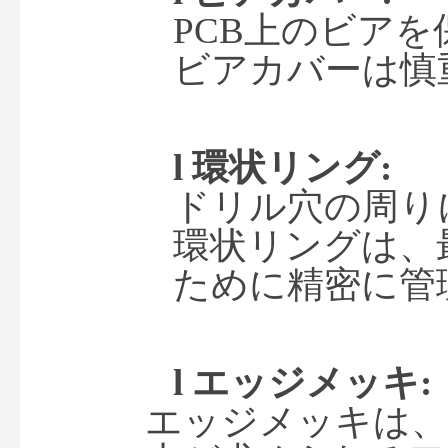
PCB上のビア
ビアカバーは慎
l 
環状リング
:
ドリル穴の周り
環状リングは、
ために精密に管
l 
エッジメッキ
:
エッジメッキは、