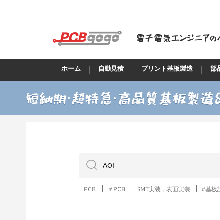
ホーム
自動見積
プリント基板製造
部
PCB
＃PCB
SMT実装，表面実装
#基板