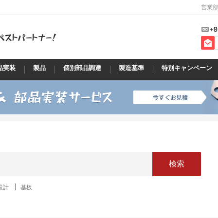
営業部
+8
品実装
製品
個別部品調達
製造基準
特別キャンペーン
検索
設計
基板