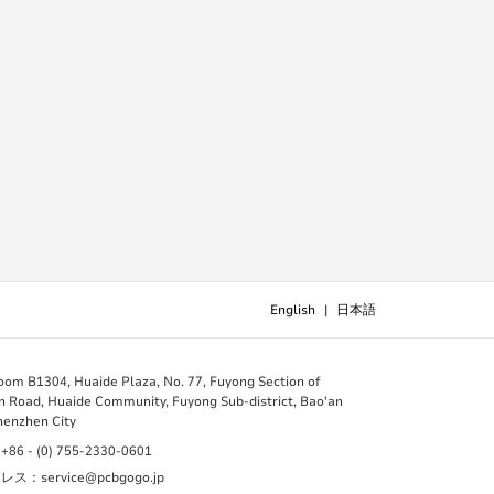
English
|
日本語
B1304, Huaide Plaza, No. 77, Fuyong Section of
 Road, Huaide Community, Fuyong Sub-district, Bao'an
Shenzhen City
 - (0) 755-2330-0601
：service@pcbgogo.jp