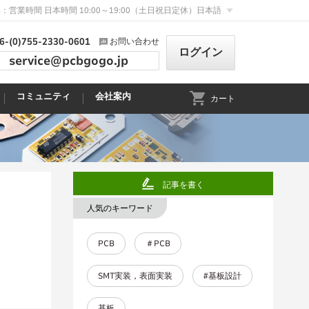
：営業時間 日本時間 10:00～19:00（土日祝日定休）
日本語
6-(0)755-2330-0601
お問い合わせ
ログイン
service@pcbgogo.jp
コミュニティ
会社案内
カート
記事を書く
人気のキーワード
PCB
＃PCB
SMT実装，表面実装
#基板設計
基板