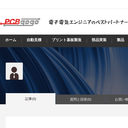
ホーム
自動見積
プリント基板製造
部品実装
製品
記事(
0
)
質問と回答(
0
)
お買い物