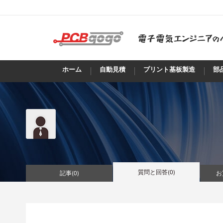
ホーム
自動見積
プリント基板製造
部
質問と回答(
0
)
記事(
0
)
お