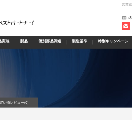
営業部
+8
品実装
製品
個別部品調達
製造基準
特別キャンペーン
買い物レビュー(
0
)