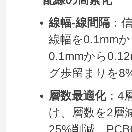
線幅-線間隔
：
線幅を0.1mmか
0.1mmから0
グ歩留まりを8
層数最適化
：4
け、層数を2層
25%削減。PC