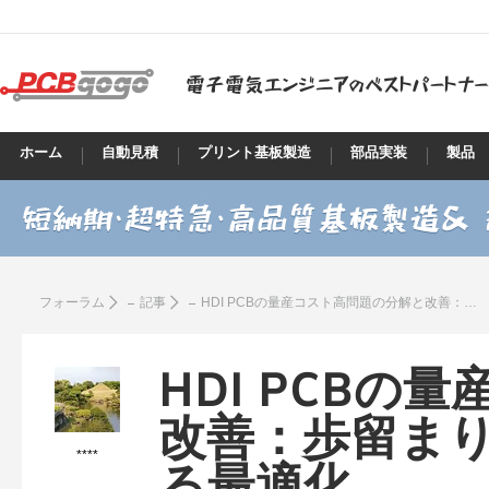
ホーム
自動見積
プリント基板製造
部品実装
製品
フォーラム
記事
HDI PCBの量産コスト高問題の分解と改善：歩留まり向上とリーン生産による最適化
HDI PCBの
改善：歩留ま
****
る最適化