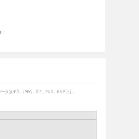
り！
JPG、JPEG、GIF、PNG、BMPです。