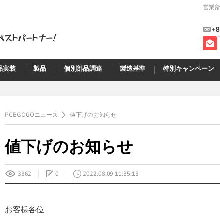
営業部
+8
品実装
製品
個別部品調達
製造基準
特別キャンペーン
PCBGOGOニュース
値下げのお知らせ
値下げのお知らせ
3362
0
2022.08.09 11:35:13
お客様
各位