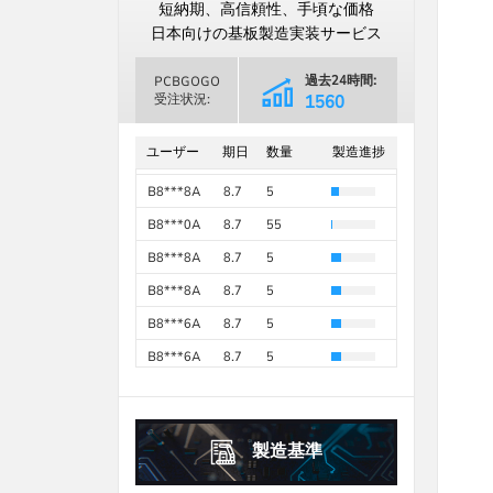
日
月
火
水
木
金
土
短納期、高信頼性、手頃な価格
B8***8A
8.7
10
1
2
3
4
5
1
日本向けの基板製造実装サービス
B8***8A
8.7
10
6
7
8
9
10
11
12
2
3
4
5
6
7
8
B8***8A
8.7
15
過去24時間:
PCBGOGO
13
14
15
16
17
18
19
9
10
11
12
13
14
15
受注状況:
2752
B8***8A
8.7
5
過去30日間
16
17
18
19
20
21
22
20
21
22
23
24
25
26
B8***8A
8.7
5
66860
ユーザー
期日
数量
製造進捗
23
24
25
26
27
28
29
27
28
29
30
B8***8A
8.7
20
30
31
B8***8A
8.7
5
2026年
10月
October
2026年
9月
September
B8***0A
8.7
55
日
月
火
水
木
金
土
日
月
火
水
木
金
土
B8***8A
8.7
5
1
2
3
1
2
3
4
5
B8***8A
8.7
5
4
5
6
7
8
9
10
6
7
8
9
10
11
12
B8***6A
8.7
5
11
12
13
14
15
16
17
13
14
15
16
17
18
19
B8***6A
8.7
5
18
19
20
21
22
23
24
20
21
22
23
24
25
26
B8***0A
8.7
100
25
26
27
28
29
30
31
27
28
29
30
製造基準
2026年
10月
October