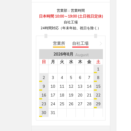
B8***8A
8.7
20
B8***8A
8.7
5
営業部：営業時間
日本時間 10:00～19:00 (土日祝日定休)
B8***0A
8.7
55
自社工場
B8***8A
8.7
5
24時間対応（年末年始、祝日を除く）
B8***8A
8.7
5
営業所
自社工場
B8***6A
8.7
5
2026年
8月
B8***6A
8.7
5
August
日
月
火
水
木
金
土
B8***0A
8.7
100
1
B8***5A
8.7
5
2
3
4
5
6
7
8
B8***5A
8.7
25
9
10
11
12
13
14
15
B8***8A
8.7
30
16
17
18
19
20
21
22
B8***8A
8.7
5
23
24
25
26
27
28
29
B8***8A
8.7
5
30
31
B8***8A
8.7
5
2026年
9月
September
B8***7A
8.7
5
2026年
8月
August
日
月
火
水
木
金
土