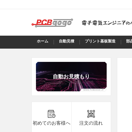
ホーム
自動見積
プリント基板製造
部
自動お見積もり
B8***8A
8.7
10
B8***8A
8.7
15
B8***8A
8.7
5
初めてのお客様へ
注文の流れ
B8***8A
8.7
5