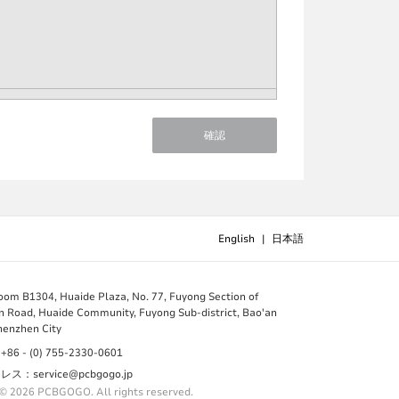
確認
English
|
日本語
B1304, Huaide Plaza, No. 77, Fuyong Section of
 Road, Huaide Community, Fuyong Sub-district, Bao'an
Shenzhen City
 - (0) 755-2330-0601
：service@pcbgogo.jp
 © 2026 PCBGOGO. All rights reserved.