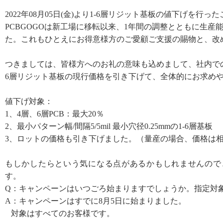
2022
年
08
月
0
5
日
(
金
)より
1-6層
リジット基板
の値下げを
行った
PCBGOGO
は新工場に移転以来、
1年間の調整とともに生産
た。これもひとえにお得意様方のご愛顧ご支援の賜物と、改
つきましては、皆様方へのお礼の意味も込めまして、社内で
6層
リジット基板の
現行
価格を引き下げて
、全体的にお求め
値下げ対象
：
1、4層、6層
PCB：
最大
20％
2、最小パターン幅/間隔
5/5mil
最小穴径
0.25mm
の
1-6層基板
3、ロットの価格も引き下げました。（量産の場合、価格は
もしかしたらという気になる点があるかもしれませんので
す。
Q：
キャンペーン
はいつごろ始まります
でしょうか。指定対
A：
キャンペーンはすでに
8月5日に始まりました。
対象はすべてのお客様です。