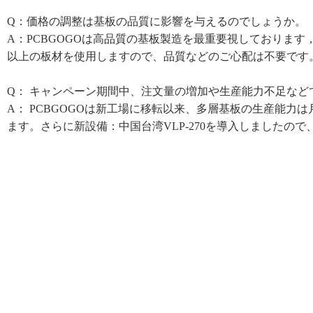
Q：
価格の調整は基板の品質に影響を与えるのでしょうか。
A：
PCBGOGO
は高品質の基板製造を最重要視しております
以上の板材を使用しますので、品質などのご心配は不要です
Q：
キャンペーン期間中、注文量の増加
や
生産能力不足など
A：
PCBGOGO
は新工場に移転以来、多層基板の生産能力は
ます。さらに新設備
：
中国台湾
VLP-270
を導入しましたので