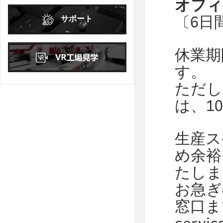
オフィ
日
月
火
水
木
金
土
〔6日
サポート
1
2
3
4
5
6
7
8
9
10
休業期
11
12
13
14
15
16
17
す。
18
19
20
21
22
23
24
ただし
25
26
27
28
29
30
31
は、1
生産ス
め余裕
たしま
お急ぎ
窓口ま