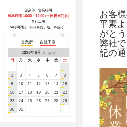
B8***8A
8.8
20
営業部：営業時間
お客様
B8***8A
8.8
10
日本時間 10:00～19:00 (土日祝日定休)
平素よ
B8***8A
8.8
5
自社工場
24時間対応（年末年始、祝日を除く）
B8***8A
8.8
5
がとう
B8***8A
8.8
30
弊社で
営業所
自社工場
B8***8A
8.8
40
記の通
2026年
8月
August
B8***8A
8.8
40
日
月
火
水
木
金
土
B8***8A
8.8
5
1
B8***8A
8.8
5
2
3
4
5
6
7
8
B8***8A
8.8
10
9
10
11
12
13
14
15
B8***8A
8.8
5
16
17
18
19
20
21
22
B8***8A
8.8
5
23
24
25
26
27
28
29
B8***8A
8.8
5
30
31
B8***8A
8.8
10
2026年
9月
September
2026年
8月
August
B8***8A
8.8
10
日
月
火
水
木
金
土