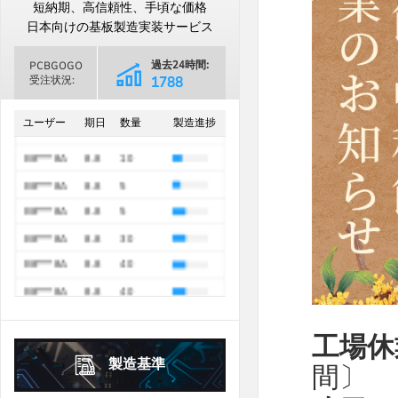
日
月
火
水
木
金
土
短納期、高信頼性、手頃な価格
B8***8A
8.8
25
1
2
3
4
5
1
日本向けの基板製造実装サービス
B8***8A
8.8
5
6
7
8
9
10
11
12
2
3
4
5
6
7
8
過去24時間:
PCBGOGO
B8***8A
8.8
5
13
14
15
16
17
18
19
9
10
11
12
13
14
15
受注状況:
2793
B8***8A
8.8
5
過去30日間
16
17
18
19
20
21
22
20
21
22
23
24
25
26
68918
B8***8A
8.8
40
ユーザー
期日
数量
製造進捗
23
24
25
26
27
28
29
27
28
29
30
B8***8A
8.8
20
30
31
B8***8A
8.8
10
2026年
10月
October
2026年
9月
September
B8***8A
8.8
5
日
月
火
水
木
金
土
日
月
火
水
木
金
土
1
2
3
B8***8A
8.8
5
1
2
3
4
5
B8***8A
8.8
30
4
5
6
7
8
9
10
6
7
8
9
10
11
12
B8***8A
8.8
40
11
12
13
14
15
16
17
13
14
15
16
17
18
19
B8***8A
8.8
40
18
19
20
21
22
23
24
20
21
22
23
24
25
26
B8***8A
8.8
5
工場休
25
26
27
28
29
30
31
27
28
29
30
製造基準
間〕
2026年
10月
October