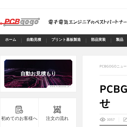
ホーム
自動見積
プリント基板製造
部品実装
製品
PCBGOGOニュ
自動お見積もり
PCB
B8***8A
8.8
5
せ
B8***8A
8.8
5
B8***8A
8.8
5
初めてのお客様へ
注文の流れ
3057
B8***8A
8.8
40