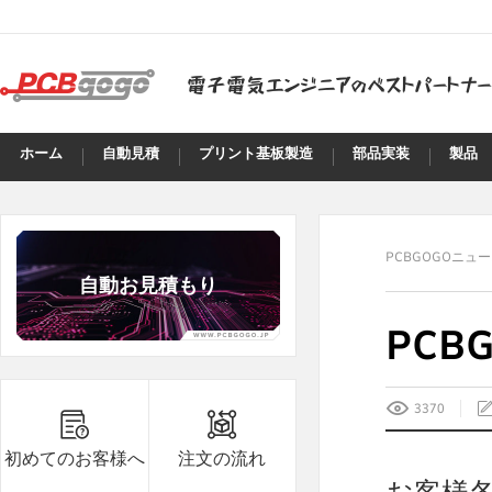
ホーム
自動見積
プリント基板製造
部品実装
製品
PCBGOGOニュ
自動お見積もり
PCB
B8***8A
8.6
5
3370
B8***8A
8.6
5
B8***8A
8.6
5
初めてのお客様へ
注文の流れ
B8***8A
8.6
5