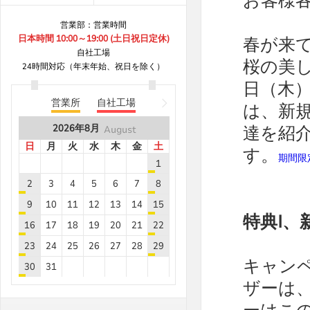
お客様各
B8***8A
8.6
5
営業部：営業時間
B8***8A
8.6
5
日本時間 10:00～19:00 (土日祝日定休)
春が来て
自社工場
B6***4A
8.6
5
桜の美し
24時間対応（年末年始、祝日を除く）
B6***4A
8.6
5
日（木）
B6***4A
8.6
25
営業所
自社工場
は、新規
B8***7A
8.6
10
2026年
8月
達を紹介
August
B6***3A
8.6
5
日
月
火
水
木
金
土
す。
B8***8A
8.6
10
期間限
1
B8***8A
8.6
5
2
3
4
5
6
7
8
B8***8A
8.6
100
9
10
11
12
13
14
15
特典I、
B8***8A
8.6
5
16
17
18
19
20
21
22
B8***8A
8.6
10
23
24
25
26
27
28
29
キャンペ
B8***8A
8.6
50
30
31
B8***8A
8.6
25
ザーは
2026年
9月
September
2026年
8月
August
B8***8A
8.6
10
日
月
火
水
木
金
土