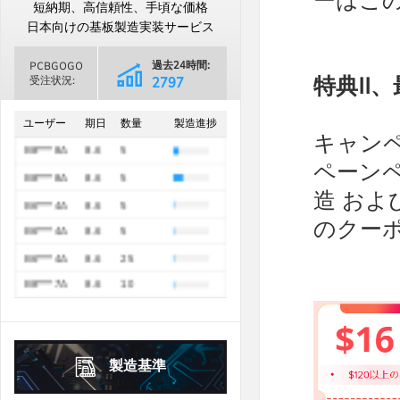
ーはこ
日
月
火
水
木
金
土
短納期、高信頼性、手頃な価格
B8***8A
8.6
5
1
2
3
4
5
1
日本向けの基板製造実装サービス
B8***8A
8.6
5
6
7
8
9
10
11
12
2
3
4
5
6
7
8
過去24時間:
PCBGOGO
B8***8A
8.6
5
13
14
15
16
17
18
19
9
10
11
12
13
14
15
特典II、
受注状況:
2797
B8***8A
8.6
5
過去30日間
16
17
18
19
20
21
22
20
21
22
23
24
25
26
68895
ユーザー
期日
数量
製造進捗
B8***8A
8.6
5
23
24
25
26
27
28
29
キャンペ
27
28
29
30
B8***8A
8.6
5
30
31
ペーン
B8***8A
8.6
5
2026年
10月
October
2026年
9月
September
造 お
日
月
火
水
木
金
土
B6***4A
8.6
5
日
月
火
水
木
金
土
のクー
1
2
3
B6***4A
8.6
5
1
2
3
4
5
4
5
6
7
8
9
10
B6***4A
8.6
25
6
7
8
9
10
11
12
B8***7A
11
12
8.6
13
14
10
15
16
17
13
14
15
16
17
18
19
B6***3A
8.6
5
18
19
20
21
22
23
24
20
21
22
23
24
25
26
B8***8A
8.6
10
25
26
27
28
29
30
31
27
28
29
30
製造基準
2026年
10月
October