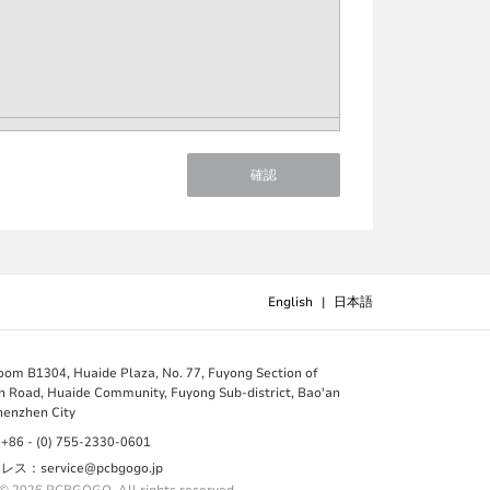
確認
English
|
日本語
B1304, Huaide Plaza, No. 77, Fuyong Section of
 Road, Huaide Community, Fuyong Sub-district, Bao'an
Shenzhen City
 - (0) 755-2330-0601
：service@pcbgogo.jp