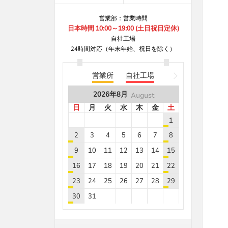
B8***5A
8.7
5
営業部：営業時間
B8***5A
8.7
25
日本時間 10:00～19:00 (土日祝日定休)
B8***8A
8.7
5
自社工場
24時間対応（年末年始、祝日を除く）
B8***8A
8.7
5
B8***0A
8.7
5
営業所
自社工場
B8***0A
8.7
5
2026年
8月
August
B8***0A
8.7
5
日
月
火
水
木
金
土
B8***0A
8.7
5
1
B8***3A
8.7
15
2
3
4
5
6
7
8
B8***4A
8.7
5
9
10
11
12
13
14
15
B8***3A
8.7
10
16
17
18
19
20
21
22
B8***9A
8.7
25
23
24
25
26
27
28
29
B8***9A
8.7
15
30
31
B8***0A
8.7
55
2026年
9月
September
2026年
8月
August
B8***8A
8.7
10
日
月
火
水
木
金
土