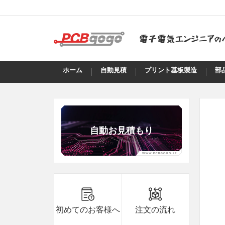
ホーム
自動見積
プリント基板製造
部
自動お見積もり
B8***8A
8.7
5
B8***6A
8.7
5
B8***6A
8.7
5
初めてのお客様へ
注文の流れ
B8***0A
8.7
100