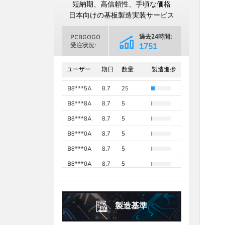
日
月
火
水
木
金
土
短納期、高信頼性、手頃な価格
B8***8A
8.7
5
1
2
3
4
5
1
日本向けの基板製造実装サービス
B8***8A
8.7
5
6
7
8
9
10
11
12
2
3
4
5
6
7
8
過去24時間:
B8***6A
8.7
5
PCBGOGO
13
14
15
16
17
18
19
9
10
11
12
13
14
15
受注状況:
2870
B8***6A
8.7
5
過去30日間
16
17
18
19
20
21
22
20
21
22
23
24
25
26
68961
B8***0A
8.7
100
ユーザー
期日
数量
製造進捗
23
24
25
26
27
28
29
27
28
29
30
B8***5A
8.7
5
30
31
B8***5A
8.7
25
2026年
10月
October
2026年
9月
September
B8***8A
8.7
5
日
月
火
水
木
金
土
日
月
火
水
木
金
土
1
2
3
B8***8A
8.7
5
1
2
3
4
5
B8***0A
8.7
5
4
5
6
7
8
9
10
6
7
8
9
10
11
12
B8***0A
8.7
5
11
12
13
14
15
16
17
13
14
15
16
17
18
19
B8***0A
8.7
5
18
19
20
21
22
23
24
20
21
22
23
24
25
26
B8***0A
8.7
5
25
26
27
28
29
30
31
27
28
29
30
製造基準
2026年
10月
October