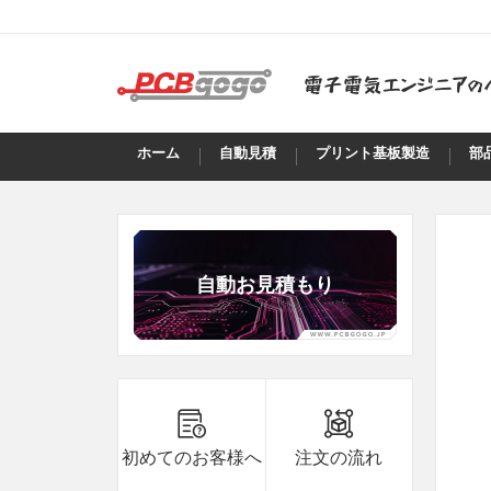
ホーム
自動見積
プリント基板製造
部
自動お見積もり
B8***8A
8.8
10
B8***8A
8.8
10
B8***8A
8.8
25
初めてのお客様へ
注文の流れ
B8***8A
8.8
5