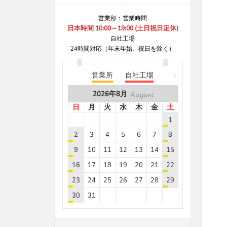
B8***8A
8.8
5
営業部：営業時間
B8***8A
8.8
5
日本時間 10:00～19:00 (土日祝日定休)
B8***5A
8.8
5
自社工場
24時間対応（年末年始、祝日を除く）
B8***5A
8.8
5
B8***8A
8.8
5
営業所
自社工場
B8***8A
8.8
5
2026年
8月
August
B8***4A
8.8
5
日
月
火
水
木
金
土
B8***8A
8.8
30
1
B8***8A
8.8
40
2
3
4
5
6
7
8
B8***8A
8.8
40
9
10
11
12
13
14
15
B8***8A
8.8
5
16
17
18
19
20
21
22
B8***8A
8.8
5
23
24
25
26
27
28
29
B8***8A
8.8
10
30
31
B8***8A
8.8
5
2026年
9月
September
2026年
8月
August
B8***8A
8.8
5
日
月
火
水
木
金
土