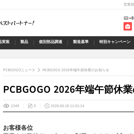
営業部
+8
品実装
製品
個別部品調達
製造基準
特別キャンペーン
PCBGOGOニュース
PCBGOGO 2026年端午節休業のお知らせ
PCBGOGO 2026年端午節
2349
0
2026.06.18 11:02:14
お客様各位