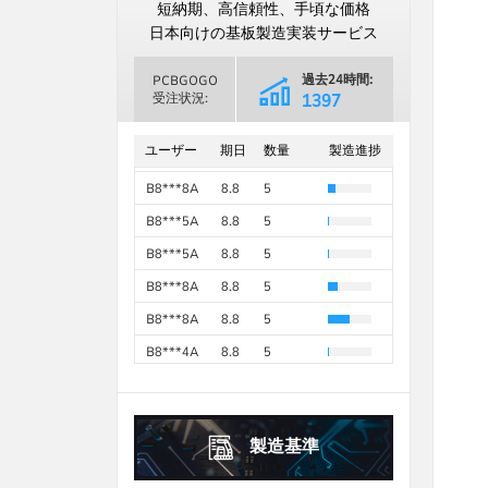
日
月
火
水
木
金
土
短納期、高信頼性、手頃な価格
B8***8A
8.8
5
1
2
3
4
5
1
日本向けの基板製造実装サービス
B8***8A
8.8
10
6
7
8
9
10
11
12
2
3
4
5
6
7
8
B8***8A
8.8
10
過去24時間:
PCBGOGO
13
14
15
16
17
18
19
9
10
11
12
13
14
15
受注状況:
2794
B8***8A
8.8
25
過去30日間
16
17
18
19
20
21
22
20
21
22
23
24
25
26
68919
B8***8A
8.8
5
ユーザー
期日
数量
製造進捗
23
24
25
26
27
28
29
27
28
29
30
B8***8A
8.8
5
30
31
B8***8A
8.8
5
2026年
10月
October
2026年
9月
September
B8***5A
8.8
5
日
月
火
水
木
金
土
日
月
火
水
木
金
土
1
2
3
B8***5A
8.8
5
1
2
3
4
5
B8***8A
8.8
5
4
5
6
7
8
9
10
6
7
8
9
10
11
12
B8***8A
8.8
5
11
12
13
14
15
16
17
13
14
15
16
17
18
19
B8***4A
8.8
5
18
19
20
21
22
23
24
20
21
22
23
24
25
26
B8***8A
8.8
30
25
26
27
28
29
30
31
27
28
29
30
製造基準
2026年
10月
October