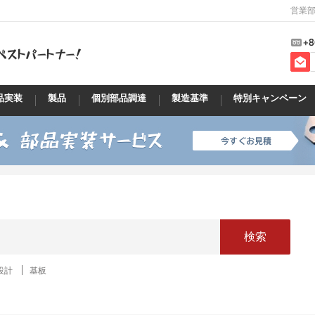
営業部
+8
品実装
製品
個別部品調達
製造基準
特別キャンペーン
検索
設計
基板