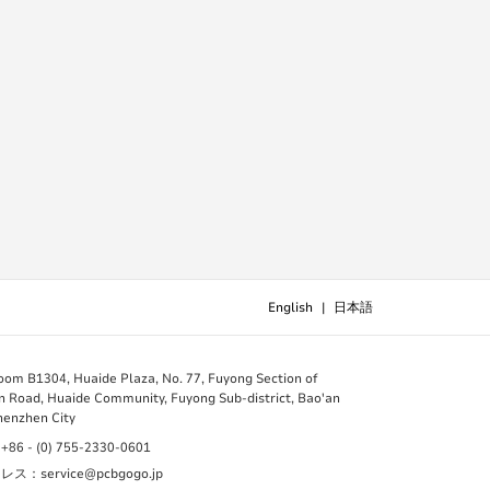
English
|
日本語
B1304, Huaide Plaza, No. 77, Fuyong Section of
 Road, Huaide Community, Fuyong Sub-district, Bao'an
Shenzhen City
 - (0) 755-2330-0601
：service@pcbgogo.jp