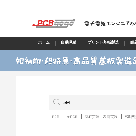
ホーム
自動見積
プリント基板製造
部
PCB
＃PCB
SMT実装，表面実装
#基板