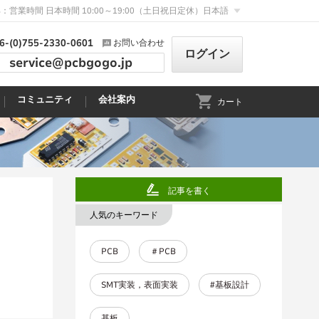
：営業時間 日本時間 10:00～19:00（土日祝日定休）
日本語
6-(0)755-2330-0601
お問い合わせ
ログイン
service@pcbgogo.jp
コミュニティ
会社案内
カート
記事を書く
人気のキーワード
PCB
＃PCB
SMT実装，表面実装
#基板設計
基板