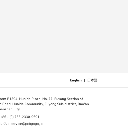
English
|
日本語
B1304, Huaide Plaza, No. 77, Fuyong Section of
 Road, Huaide Community, Fuyong Sub-district, Bao'an
Shenzhen City
 - (0) 755-2330-0601
：service@pcbgogo.jp