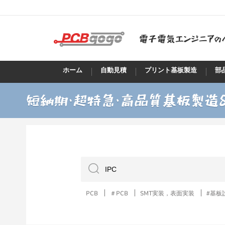
ホーム
自動見積
プリント基板製造
部
PCB
＃PCB
SMT実装，表面実装
#基板