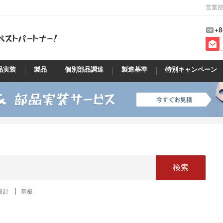
営業部
+8
品実装
製品
個別部品調達
製造基準
特別キャンペーン
検索
設計
基板