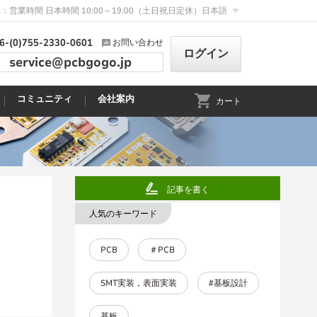
：営業時間 日本時間 10:00～19:00（土日祝日定休）
日本語
6-(0)755-2330-0601
お問い合わせ
ログイン
service@pcbgogo.jp
コミュニティ
会社案内
カート
記事を書く
人気のキーワード
PCB
＃PCB
SMT実装，表面実装
#基板設計
基板