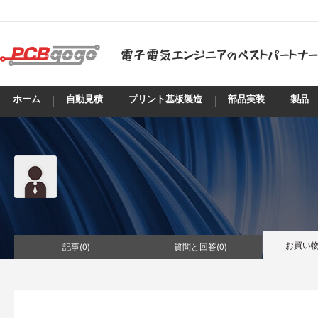
ホーム
自動見積
プリント基板製造
部品実装
製品
お買い物
記事(
0
)
質問と回答(
0
)