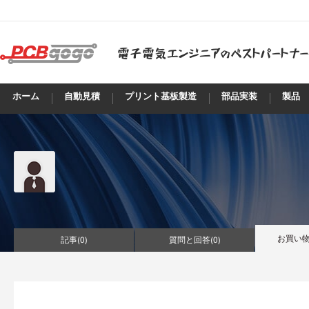
ホーム
自動見積
プリント基板製造
部品実装
製品
お買い物
記事(
0
)
質問と回答(
0
)