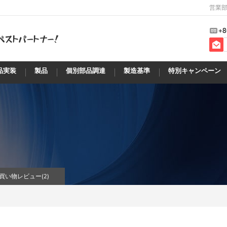
営業部
+8
品実装
製品
個別部品調達
製造基準
特別キャンペーン
買い物レビュー(
2
)