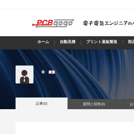
ホーム
自動見積
プリント基板製造
部
金
記事(
0
)
質問と回答(
0
)
お