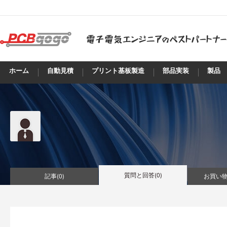
ホーム
自動見積
プリント基板製造
部品実装
製品
質問と回答(
0
)
記事(
0
)
お買い物