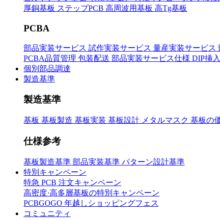
厚銅基板
ステップPCB
高周波用基板
高Tg基板
PCBA
部品実装サービス
試作実装サービス
量産実装サービス
PCBA品質管理
包装配送
部品実装サービス仕様
DIP挿
個別部品調達
製造基準
製造基準
基板
基板製造
基板実装
基板設計
メタルマスク
基板の
仕様参考
基板製造基準
部品実装基準
パターン設計基準
特別キャンペーン
特急 PCB 注文キャンペーン
高密度·高多層基板の特別キャンペーン
PCBGOGO 年越しショッピングフェス
コミュニティ