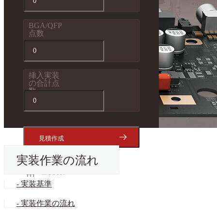
BGA/QFP
点数
挿入実装
の合計点
数
実装作業の流れ
- 実装基準
- 実装作業の流れ