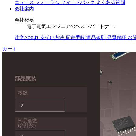
ニュース
フォーラム
フィードバック
よくある質問
会社案内
会社概要
電子電気エンジニアのベストパートナー!
注文の流れ
支払い方法
配送手段
返品規則
品質保証
お
カート
部品実装
枚数
部品個数
(合計数)