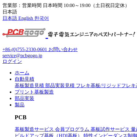
営業部：営業時間 日本時間 10:00～19:00（土日祝日定休）
日本語
日本語
English
한국어
+86-(0)755-2330-0601
お問い合わせ
service@pcbgogo.jp
ログイン
ホーム
自動見積
基板製造見積
部品実装見積
フレキ基板/リジッドフレ
プリント基板製造
部品実装
製品
PCB
基板製造サービス
会員プログラム
基板試作サービス
量
ビルドアップ基板（HDI基板）
特性インピーダンス制