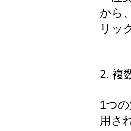
から
リッ
2.
1つ
用さ