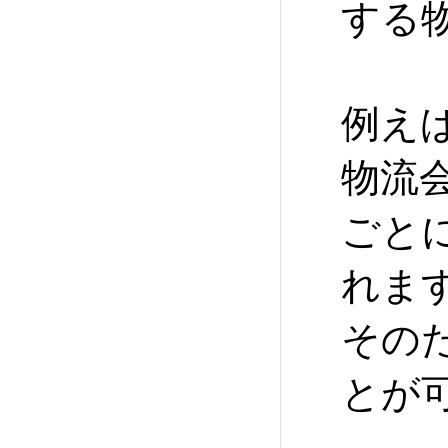
する
例え
物流
ごと
れま
その
とが