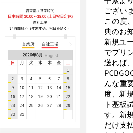
平素より
B8***8A
8.7
20
ござい
営業部：営業時間
B8***8A
8.7
5
日本時間 10:00～19:00 (土日祝日定休)
この度
B8***0A
8.7
55
自社工場
24時間対応（年末年始、祝日を除く）
典のお
B8***8A
8.7
5
B8***8A
8.7
5
新規ユー
営業所
自社工場
B8***6A
8.7
5
でプリ
2026年
8月
August
B8***6A
8.7
5
送れば
日
月
火
水
木
金
土
B8***0A
8.7
100
1
PCBG
B8***5A
8.7
5
2
3
4
5
6
7
8
んな重
B8***5A
8.7
25
9
10
11
12
13
14
15
度、新
B8***8A
8.7
30
16
17
18
19
20
21
22
B8***8A
8.7
5
ト基板
23
24
25
26
27
28
29
B8***8A
8.7
5
す。新規
30
31
B8***8A
8.7
5
だけ支払
2026年
9月
September
2026年
8月
August
B8***7A
8.7
5
日
月
火
水
木
金
土