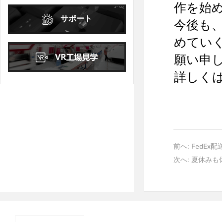
作を始
日
月
火
水
木
金
土
サポート
今後も
1
2
3
めてい
4
5
6
7
8
9
10
願い申
11
12
13
14
15
16
17
18
19
20
21
22
23
24
詳しく
25
26
27
28
29
30
31
前へ:
FedEx
次へ:
夏休みも