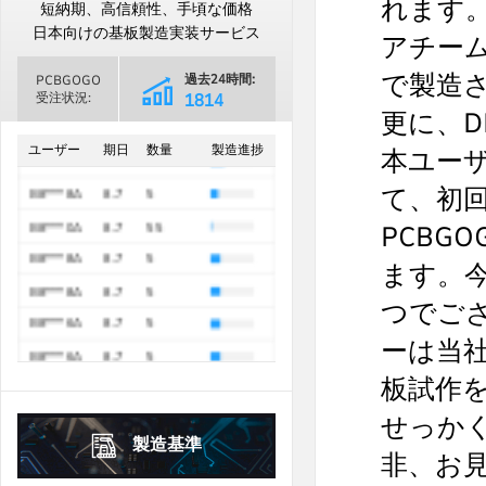
れます
日
月
火
水
木
金
土
短納期、高信頼性、手頃な価格
B8***8A
8.7
10
1
2
3
4
5
1
日本向けの基板製造実装サービス
アチー
B8***8A
8.7
10
6
7
8
9
10
11
12
2
3
4
5
6
7
8
で製造
B8***8A
8.7
15
過去24時間:
PCBGOGO
13
14
15
16
17
18
19
9
10
11
12
13
14
15
受注状況:
2835
B8***8A
8.7
5
更に、
過去30日間
16
17
18
19
20
21
22
20
21
22
23
24
25
26
68923
B8***8A
8.7
5
ユーザー
期日
数量
製造進捗
本ユー
23
24
25
26
27
28
29
27
28
29
30
B8***8A
8.7
20
て、初
30
31
B8***8A
8.7
5
2026年
10月
October
2026年
9月
PCBG
September
B8***0A
8.7
55
日
月
火
水
木
金
土
日
月
火
水
木
金
土
ます。
B8***8A
8.7
5
1
2
3
1
2
3
4
5
つでご
B8***8A
8.7
5
4
5
6
7
8
9
10
6
7
8
9
10
11
12
B8***6A
8.7
5
ーは当
11
12
13
14
15
16
17
13
14
15
16
17
18
19
B8***6A
8.7
5
板試作
18
19
20
21
22
23
24
20
21
22
23
24
25
26
B8***0A
8.7
100
25
26
27
28
29
30
31
せっか
27
28
29
30
製造基準
非、お見
2026年
10月
October