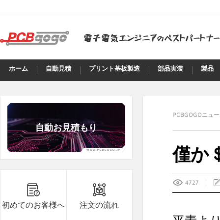
ホーム
自動見積
プリント基板製造
部品実装
製品
PCBGOGOニュ
自動お見積もり
僅か
B8***8A
8.7
10
B8***8A
8.7
15
4727
B8***8A
8.7
5
初めてのお客様へ
注文の流れ
B8***8A
8.7
5