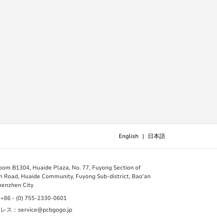
English
|
日本語
B1304, Huaide Plaza, No. 77, Fuyong Section of
 Road, Huaide Community, Fuyong Sub-district, Bao'an
Shenzhen City
 - (0) 755-2330-0601
：service@pcbgogo.jp