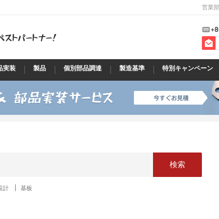
営業部
+8
品実装
製品
個別部品調達
製造基準
特別キャンペーン
検索
設計
基板