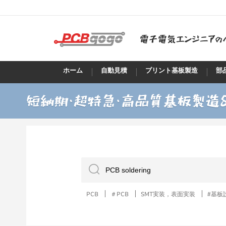
ホーム
自動見積
プリント基板製造
部
PCB
＃PCB
SMT実装，表面実装
#基板