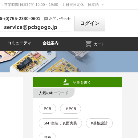
：営業時間 日本時間 10:00～19:00（土日祝日定休）
日本語
6-(0)755-2330-0601
お問い合わせ
ログイン
service@pcbgogo.jp
コミュニティ
会社案内
カート
記事を書く
人気のキーワード
PCB
＃PCB
SMT実装，表面実装
#基板設計
基板