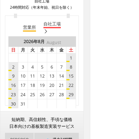
自社工場
B8***6A
8.9
20
24時間対応（年末年始、祝日を除く）
B8***6A
8.9
20
自社工場
B8***8A
8.9
5
営業所
B8***8A
8.9
5
2026年
8月
August
B8***2A
8.9
5
日
月
火
水
木
金
土
B6***8A
8.9
5
1
B8***1A
8.9
5
2
3
4
5
6
7
8
B8***1A
8.9
10
9
10
11
12
13
14
15
B8***5A
8.9
5
16
17
18
19
20
21
22
B8***5A
8.9
5
23
24
25
26
27
28
29
B6***3A
8.9
15
30
31
B8***8A
8.9
5
2026年
9月
September
2026年
8月
August
B8***8A
8.9
5
短納期、高信頼性、手頃な価格
日
月
火
水
木
金
土
日
月
火
水
木
金
土
日本向けの基板製造実装サービス
B8***4A
8.9
5
1
2
3
4
5
1
B6***1D
8.9
15