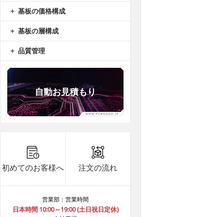
基板の価格構成
基板の層構成
品質管理
自動お見積もり
B8***4A
8.9
5
B6***1D
8.9
15
B8***8A
8.9
30
初めてのお客様へ
注文の流れ
B8***8A
8.9
40
B8***8A
8.9
40
B8***8A
8.9
5
営業部：営業時間
日本時間 10:00～19:00 (土日祝日定休)
B8***1A
8.9
5