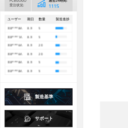
PCBGOGO
過去24時間:
6
7
8
9
10
11
12
2
3
4
5
6
7
8
受注状況:
2397
B8***8A
8.9
30
13
14
15
16
17
18
19
9
10
11
12
13
14
15
過去30日間
B8***8A
8.9
40
59223
ユーザー
期日
数量
製造進捗
16
17
18
19
20
21
22
20
21
22
23
24
25
26
B8***8A
8.9
40
23
24
25
26
27
28
29
27
28
29
30
B8***8A
8.9
5
30
31
B8***1A
8.9
5
2026年
10月
October
2026年
9月
September
B8***6A
8.9
20
日
月
火
水
木
金
土
日
月
火
水
木
金
土
1
2
3
B8***6A
8.9
20
1
2
3
4
5
B8***8A
8.9
5
4
5
6
7
8
9
10
6
7
8
9
10
11
12
B8***8A
8.9
5
11
12
13
14
15
16
17
13
14
15
16
17
18
19
B8***2A
8.9
5
18
19
20
21
22
23
24
20
21
22
23
24
25
26
25
26
27
28
29
30
31
製造基準
27
28
29
30
2026年
10月
October
サポート
日
月
火
水
木
金
土
1
2
3