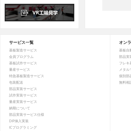
4
5
6
7
8
9
10
11
12
13
14
15
16
17
18
19
20
21
22
23
24
25
26
27
28
29
30
31
サービス一覧
オン
基板製造サービス
基板自
会員プログラム
部品実
基板試作サービス
フレキ
量産サービス
メタル
特急基板製造サービス
個別部
包装配送
無料相
部品実装サービス
試作実装サービス
量産実装サービス
納期について
部品実装サービス仕様
DIP挿入実装
ICプログラミング