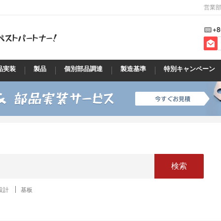
営業部
+8
品実装
製品
個別部品調達
製造基準
特別キャンペーン
検索
設計
基板