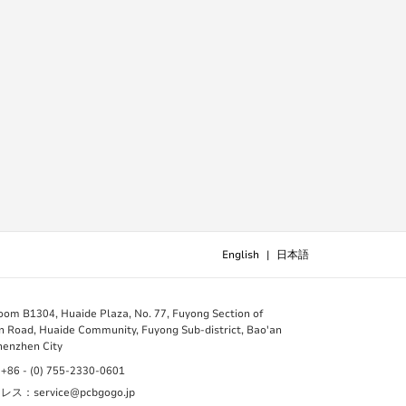
English
|
日本語
B1304, Huaide Plaza, No. 77, Fuyong Section of
 Road, Huaide Community, Fuyong Sub-district, Bao'an
Shenzhen City
 - (0) 755-2330-0601
：service@pcbgogo.jp