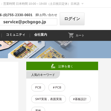
：営業時間 日本時間 10:00～19:00（土日祝日定休）
日本語
6-(0)755-2330-0601
お問い合わせ
ログイン
service@pcbgogo.jp
コミュニティ
会社案内
カート
記事を書く
人気のキーワード
PCB
＃PCB
SMT実装，表面実装
#基板設計
基板