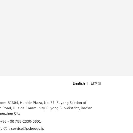
English
|
日本語
B1304, Huaide Plaza, No. 77, Fuyong Section of
 Road, Huaide Community, Fuyong Sub-district, Bao'an
Shenzhen City
 - (0) 755-2330-0601
：service@pcbgogo.jp