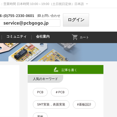
：営業時間 日本時間 10:00～19:00（土日祝日定休）
日本語
6-(0)755-2330-0601
お問い合わせ
ログイン
service@pcbgogo.jp
コミュニティ
会社案内
カート
記事を書く
人気のキーワード
PCB
＃PCB
SMT実装，表面実装
#基板設計
基板