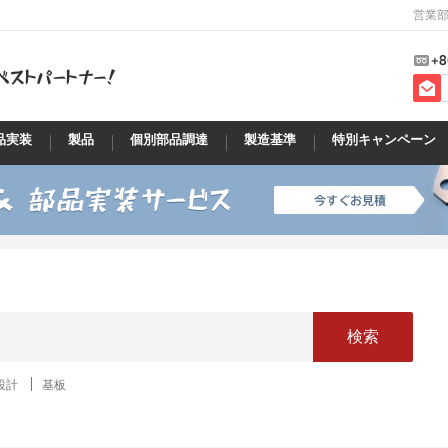
営業部
+8
品実装
製品
個別部品調達
製造基準
特別キャンペーン
検索
設計
基板